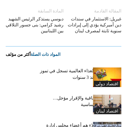
المقالة القادمة
المادة السابقة
غبريل: الاستثمار في سندات
دبوسي يستذكر الرئيس الشهيد
دين أميركية يؤدي إلى إيرادات
رشيد كرامي: بنى جسور التلاقي
سنوية ثابتة لمصرف لبنان
بين اللبنانيين
المواد ذات الصلة
أكثر من مؤلف
“الفاو”: أسعار الغذاء العالمية تسجل في تموز
أعلى مستوى منذ 3 سنوات
اقتصاد دولی
رسوم النفايات باقية والإقرار مؤجل…
واستثناء لمواد أساسية
اقتصاد لبنان
بعد 19 عاماً: هؤلاء هم أعضاء مجلس إدارة