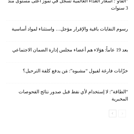
“الفاو”: أسعار الغذاء العالمية تسجل في تموز أعلى مستوى منذ
3 سنوات
رسوم النفايات باقية والإقرار مؤجل… واستثناء لمواد أساسية
بعد 19 عاماً: هؤلاء هم أعضاء مجلس إدارة الضمان الاجتماعي
خزّانات فارغة لفيول “مشبوه”: مَن يدفع كلفة الترحيل؟
“الطاقة”: لا إستخدام لأي نفط قبل صدور نتائج الفحوصات
المخبرية