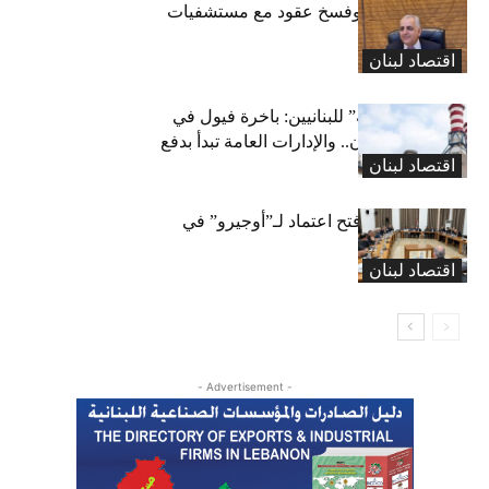
كركي: إنذارات وفسخ عقود مع مستشفيات
مخالفة
اقتصاد لبنان
بشرى “كهربائية” للبنانيين: باخرة فيول في
طريقها إلى لبنان.. والإدارات العامة تبدأ بدفع
اقتصاد لبنان
متوجباتها
لجنة المال تقرّ فتح اعتماد لـ”أوجيرو” في
موازنة 2026
اقتصاد لبنان
- Advertisement -