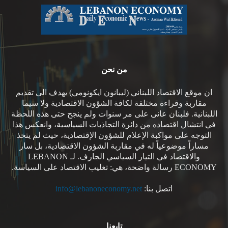
من نحن
ان موقع الاقتصاد اللبناني (ليبانون ايكونومي) يهدف الى تقديم
مقاربة وقراءة مختلفة لكافة الشؤون الاقتصادية ولا سيما
اللبنانية. فلبنان عانى على مر سنوات ولم ينجح حتى هذه اللحظة
في انتشال اقتصاده من دائرة التجاذبات السياسية، وانعكس هذا
التوجه على مواكبة الإعلام للشؤون الإقتصادية، حيث لم يتخذ
مساراً موضوعياً له في مقاربة الشؤون الاقتصادية، بل سار
والاقتصاد في التيار السياسي الجارف. لـ LEBANON
ECONOMY رسالة واضحة، هي: تغليب الاقتصاد على السياسة.
اتصل بنا:
info@lebanoneconomy.net
تابعنا