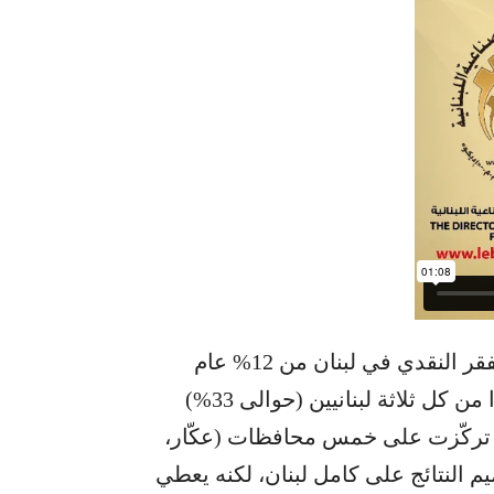
وفق أحدث تقريرٍ للبنك الدولي، ارتفعت نسبة الفقر النقدي في لبنان من 12% عام
2012 إلى 44% عام 2022. ويذكر التقرير أنّ واحدًا من كل ثلاثة لبنانيين (حوالى 33%)
ة تركّزت على خمس محافظات (عكّار،
ميم النتائج على كامل لبنان، لكنه يعطي