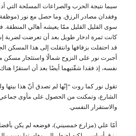
سيما نتيجة الحرب والصراعات المسلحة التي أدت
وفقدان مصادر الرزق. وما حصل مع نور (موظفة 
سوى القليل القليل ممّا يعيشه أهالي المنطقة. فم
كانت ثمرة ادخار طويل بعد أن تعرضت لضربة إسر
قد احتفلت بزفافها وانتقلت إلى هذا المسكن الجدي
أجبرت نور على النزوح شمالًا واستئجار مسكن م
نفسه، إذ فقدا شقّتيهما أيضًا بعد أن استقرّا هناك
تقول نور كما روت “إنّها لم تصدق أنّ هذا بيتها و
الشارع، وتمكنت من الحصول على مأوى جماعي، لكن
والاستقرار النفسي.
أمّا علي (مزارع خمسيني)، فوضعه لم يكن بأفض
رزقٍ أساسيٍ، لكنه اضطر الى مغادرتها بسبب المخا