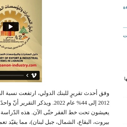
ءة
ت
ا
يعيشون تحت خط الفقر حتّى الآن. هذه الدّراس
بيروت، البقاع، الشمال، جبل لبنان)، مما يقيّد تع