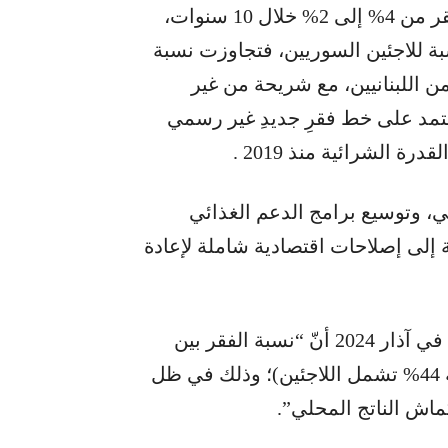
لمحة واضحة عن الواقع. في بيروت، انخفض الفقر من 4% إلى 2% خلال 10 سنوات،
 من 22% إلى 62%. أمّا بالنسبة للاجئين السوريين، فتجاوزت نسبة
8% وهناك فقرٌ متعدّد الأبعاد يشمل 73% من اللبنانيين، مع شريحة من غير
فقر النقدي يعتمد على خط فقرِ جديدِ غير رسمي
ي، وتوسيع برامج الدعم الغذائي
لى إصلاحات اقتصادية شاملة لإعادة
وتأكيدًا على ما ذكرته، كشف تقرير البنك الدولي في آذار 2024 أنّ “نسبة الفقر بين
اللبنانيين قد بلغت 33% عام 2022 (بنسبة إجمالية 44% تشمل اللاجئين)؛ وذلك في ظل
كماش الناتج المحلي”.