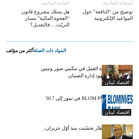
المقالة القادمة
المادة السابقة
توضيح من “النافعة” حول
هل يسلك مشروع قانون
المواعيد الإلكترونية
“الفجوة المالية” مسار
التريّث… فالتعديل؟
المواد ذات الصلة
أكثر من مؤلف
كركي يعلن عودة العمل في مكتبي صور وتبنين
وطليس ينوّه بجهود إدارة الضمان
اقتصاد لبنان
ارتفاع مؤشر BLOM PMI في تموز إلى 50.7
نقطة
اقتصاد لبنان
عبود: حركة المطار تحسّنت منذ أوّل حزيران..
ولكن