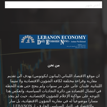
الأرشيف
من نحن
ان موقع الاقتصاد اللبناني (ليبانون ايكونومي) يهدف الى تقديم
مقاربة وقراءة مختلفة لكافة الشؤون الاقتصادية ولا سيما
اللبنانية. فلبنان عانى على مر سنوات ولم ينجح حتى هذه اللحظة
في انتشال اقتصاده من دائرة التجاذبات السياسية، وانعكس هذا
التوجه على مواكبة الإعلام للشؤون الإقتصادية، حيث لم يتخذ
مساراً موضوعياً له في مقاربة الشؤون الاقتصادية، بل سار
والاقتصاد في التيار السياسي الجارف. لـ LEBANON