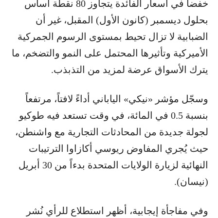
خفضاً في أسعار الفائدة يتجاوز 80 نقطة أساس
بحلول ديسمبر (كانون الأول) المقبل، غير أن
الضبابية لا تزال تحيط بمستوى الرسوم الجمركية
الأميركية وتأثيرها المحتمل على النمو والتضخم، ما
يترك الأسواق عرضة لمزيد من التذبذب.
وسجّل مؤشر «نيكي» الياباني أداءً لافتاً، مرتفعاً
بنسبة 0.5 في المائة، في وقت تستعد فيه طوكيو
لجولة جديدة من المحادثات التجارية مع واشنطن،
حيث يُجري المفاوض ريوسي أكازاوا الترتيبات
النهائية لزيارة الولايات المتحدة بدءاً من 30 أبريل
(نيسان).
وفي مفاجأة إيجابية، أظهر استطلاع للرأي نُشر