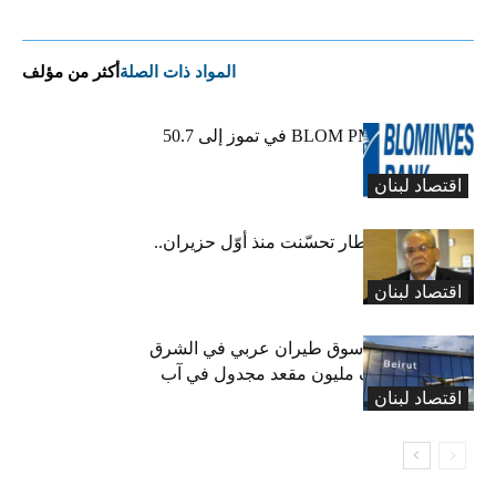
المواد ذات الصلة
أكثر من مؤلف
ارتفاع مؤشر BLOM PMI في تموز إلى 50.7
نقطة
اقتصاد لبنان
عبود: حركة المطار تحسّنت منذ أوّل حزيران..
ولكن
اقتصاد لبنان
لبنان ثامن أكبر سوق طيران عربي في الشرق
الأوسط… نصف مليون مقعد مجدول في آب
اقتصاد لبنان
(انفوغراف)