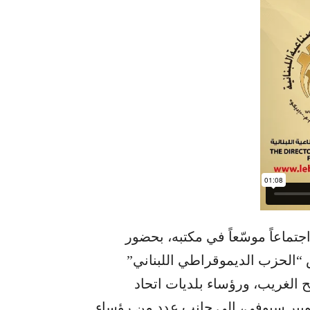
جتماعاً موسّعاً في مكتبه، بحضور
“الحزب الديموقراطي اللبناني”
 الغريب، ورؤساء بلديات اتحاد
روبير سيوفي، إلى جانب عدد من رؤساء