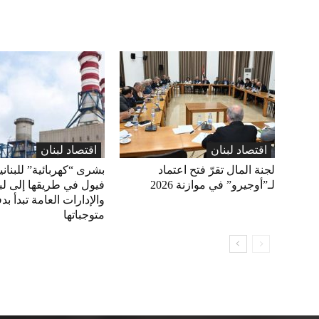
اقتصاد لبنان
اقتصاد لبنان
لجنة المال تقرّ فتح اعتماد
بشرى “كهربائية” للبناني
لـ”أوجيرو” في موازنة 2026
فيول في طريقها إلى لبن
والإدارات العامة تبدأ بد
متوجباتها