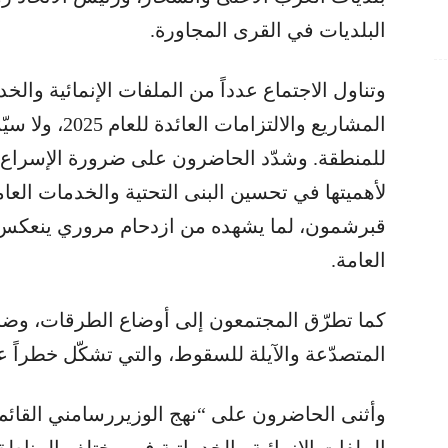
البلديات في القرى المجاورة.
وتناول الاجتماع عدداً من الملفات الإنمائية والخدم
المشاريع والالتز
للمنطقة. وشدّد الحاضرون على ضرورة الإسراع في
لأهميتها في تحسين البنى التحتية والخدمات العا
قبرشمون، لما يشهده من ازدحام مروري ينعكس س
العامة.
كما تطرّق المجتمعون إلى أوضاع الطرقات، وضر
المتصدّعة والآيلة للسقوط، والتي تشكّل خطراً ع
وأثنى الحاضرون على “نهج الوزيررسامني القائم
الملفات الإنمائية والخدماتية في مختلف المناطق ا