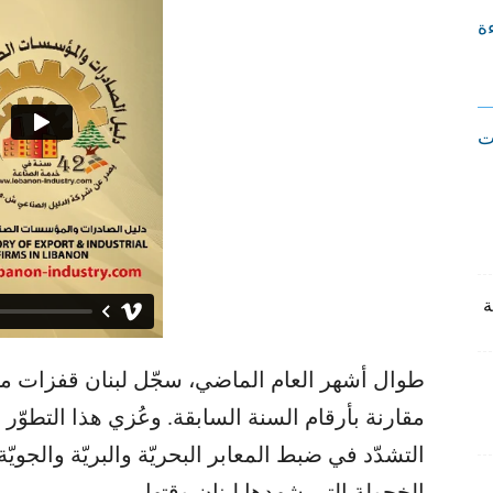
ءة
ت
طوال أشهر العام الماضي، سجّل لبنان قفزات متت
مقارنة بأرقام السنة السابقة. وعُزي هذا التطوّر 
التشدّد في ضبط المعابر البحريّة والبريّة والجويّ
الخجولة التي شهدها لبنان وقتها.