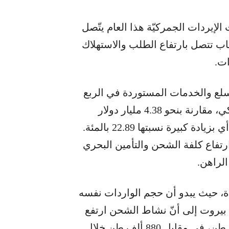
 الإيردات الجمركيّة هذا العام يتّصل
اب تتصل بارتفاع الطلب والاستهلاك
ات.
لسلع والخدمات المستوردة في الربع
الأوّل من العام الحالي إلى 5.38 مليار دولار أميركي، مقارنة بنحو 4.38 مليار دولار
أميركي خلال الفترة المماثلة من العام الماضي؛ أي بزيادة كبيرة نسبتها 22.89 بالمئة.
ارتفاع كلفة الشحن والتأمين البحري
الراهن.
ادة، حيث يبدو أن حجم الواردات نفسه
أ بيروت إلى أنّ نشاط الشحن ارتفع
خلال أوّل شهرين من السنة الحاليّة إلى 977 ألف طن، في مقابل 880 ألف طن خلال