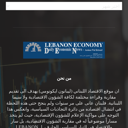
الأرشيف
من نحن
ان موقع الاقتصاد اللبناني (ليبانون ايكونومي) يهدف الى تقديم
مقاربة وقراءة مختلفة لكافة الشؤون الاقتصادية ولا سيما
اللبنانية. فلبنان عانى على مر سنوات ولم ينجح حتى هذه اللحظة
في انتشال اقتصاده من دائرة التجاذبات السياسية، وانعكس هذا
التوجه على مواكبة الإعلام للشؤون الإقتصادية، حيث لم يتخذ
مساراً موضوعياً له في مقاربة الشؤون الاقتصادية، بل سار
والاقتصاد في التيار السياسي الجارف. لـ LEBANON