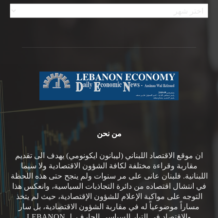
الأرشيف
من نحن
ان موقع الاقتصاد اللبناني (ليبانون ايكونومي) يهدف الى تقديم
مقاربة وقراءة مختلفة لكافة الشؤون الاقتصادية ولا سيما
اللبنانية. فلبنان عانى على مر سنوات ولم ينجح حتى هذه اللحظة
في انتشال اقتصاده من دائرة التجاذبات السياسية، وانعكس هذا
التوجه على مواكبة الإعلام للشؤون الإقتصادية، حيث لم يتخذ
مساراً موضوعياً له في مقاربة الشؤون الاقتصادية، بل سار
والاقتصاد في التيار السياسي الجارف. لـ LEBANON