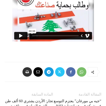
المقالة القادمة
المادة السابقة
“جيه بي مورغان” يعتزم التوسع
تجار: الأردن يشتري 60 ألف طن
في شبكة فروعه لتغطية 93%
من القمح الصلد في مناقصة