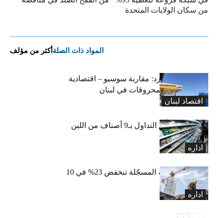
من سكان الولايات المتحدة
المواد ذات الصلة
أكثر من مؤلف
التضخم المستورد: مقاربة سوسيو – اقتصادية
لارتفاع أسعار المحروقات في لبنان
اقتصاد لبنان
«الاقتصاد» تعلّق التداول بـ9 أصناف من اللبن
واللبنة
اداره
الرخص العقارية المسجّلة تنخفض 23% في 10
أشهر
اداره