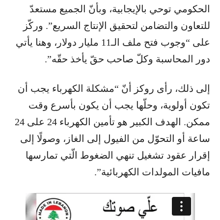
الحكومي توحي بالإيجابية، وبأنّ الجميع مستعدّ
للتعاون والتضامن لتحقيق الإنتاج السريع”. وركّز
على “وجوب فتح ملف الـ11 مليار دولار، وهنا يأتي
دور المحاسبة وكلّ صاحب حقّ يأخذ حقّه”.
إلى ذلك، رأى روكز أنّ “مشكلة الكهرباء يجب أن
تكون أولوية، وحلّها يجب أن يكون بأسرع وقت
ممكن. الهدف الكبير هو تأمين الكهرباء 24 على 24
ساعة أو التحوّل من الفيول إلى الغاز، وصولًا إلى
إقرار عقود تشغيل تنهي الضغوط الّتي تمارسها
مافيات المولدات الكهربائية”.