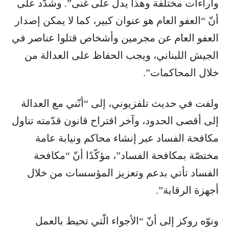
وآراءات مختلفة وهذا يدلّ على غنى”. وشدّد على
أنّ “العفو العام هو عنوان كبير، كما لا يمكن إصدار
العفو العام عن مجرمين وأشخاص قتلوا عناصر في
الجيش اللبناني، ويجب الحفاظ على العدالة من
خلال المحاكمات”.
ولفت في حديث تلفزيوني، إلى “أنّني مع العدالة
إلى أقصى الحدود، وآخر اقتراح قانون قدّمته تناول
مكافحة الفساد عبر إنشاء محاكم ونيابة عامة
مختصّة بمكافحة الفساد”، مؤكّدًا أنّ “مكافحة
الفساد تأتي بدعم وتعزيز المؤسسات من خلال
أجهزة الرقابة”.
ونوّه روكز إلى أنّ “الأجواء الّتي تحيط بالعمل