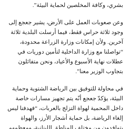
بشري، وكافة المخلصين لحماية البيئة”.
وعن صعوبات العمل على الأرض، يشير جعجع إلى
وجود ثلاثة حراس فقط، فيما أرسلت البلدية ثلاثة
آخرين. ولأن إمكانات وزارة الزراعة محدودة،
“تواصلنا مع وزارة الداخلية لتأمين دوريات في
عطلات نهاية الأسبوع والأعياد، ونحن متفائلون
بتجاوب الوزير معنا”.
في محاولة للتوفيق بين الرياضة الشتوية وحماية
البيئة، يؤكدّ جعجع أنّه يتم تجهيز مسارات خاصة
داخل المحمية لهواة التزلج بالعربات، “فهدفنا ليس
إلغاء الرياضة، بل حماية أشجار الأرز، والهواة
يتوافدون من مختلف المناطق اللبنانية، ومعظمهم