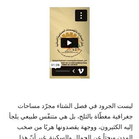
ليست الجرود في فصل الشتاء مجرّد مساحات
جغرافية مغطّاة بالثلج، بل هي متنفّس طبيعي يلجأ
إليه الكثيرون، ووجهة يقصدونها هربًا من صخب
المدن وبحثاً عن الجمال والسكينة. غير أنّ هذا