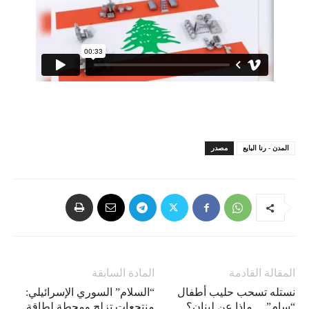
المدن - رنا البايع
مصدر
المقالة القادمة
المادة السابقة
نستله تسحب حليب أطفال
“السلام” السوري الإسرائيلي:
“سام”… ماذا عن لبنان؟
منتجعات تزلج ومحطة لطاقة