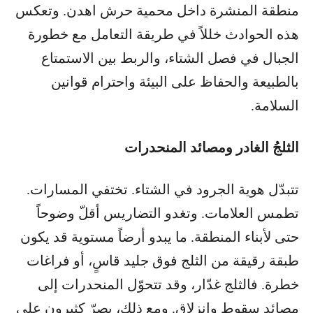
منطقة المنشرة داخل محمية حرش اهدن. وتعكس
هذه الحوادث خللاً في طريقة التعامل مع خطورة
الجبال في فصل الشتاء، والربط بين الاستمتاع
بالطبيعة والحفاظ على البيئة واحترام قوانين
السلامة.
الثلجُ الغادر ومصائد المنحدرات
تتبدّل هوية الجرود في الشتاء. تختفي المسارات.
تطمس العلامات. وتغدو التضاريس أقلّ وضوحاً
حتى لأبناء المنطقة. ما يبدو أرضاً مستوية قد يكون
طبقة رقيقة من الثلج فوق جليد قاسٍ، أو فراغات
خطرة. فالثلج غدّار، وقد تتحوّل المنحدرات إلى
مصائد سقوط وانزلاق. ومع ذلك، يصرّ كثيرون على