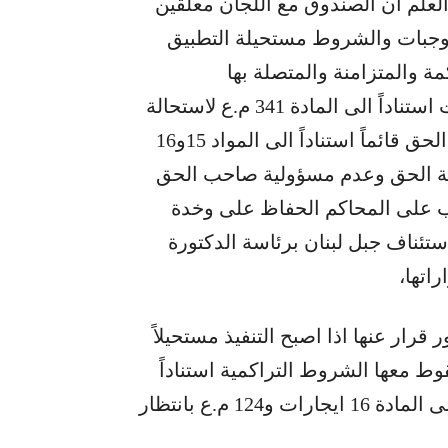
ي المادتين بكافة فقراتها 16و27، مع العلم ان الصندوق مع اللجان معلقين
اصبحت هذه الموجبات والشروط مستحيلة التطبيق
راكمة والمتزامنة والمتصلة بها
والمفترض توفرها بالتزامن، كما تسقط الموجبات استناداً الى المادة 341 م.ع لاستحالة
تطبيقها، فإما ان تطبق معاً او تسقط معاً، ويبقى الحق قائماً استناداً الى المواد 15و16
ماية الحق وعدم مسؤولية صاحب الحق
124م.ع.، ومن هنا يجب على المحاكم الحفاظ على وخدة
تئناف جبل لبنان برئاسة الدكتورة
اتها،
ار عنها اذا اصبح التنفيذ مستحيلاً
ط معها الشروط التراكمية استناداً
الى المادة 341م.ع والحفاظ على الحق استناداً الى المادة 16 ايجارات و124 م.ع بانتظار