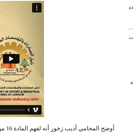
ءة
ت
أوضح ا