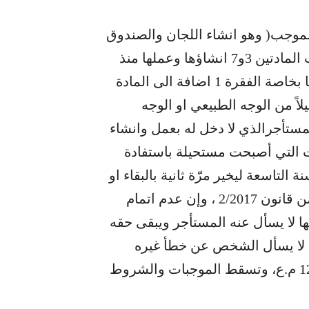
 :” يسقط الموجب( وهو انشاء اللجان والصندوق
التي لم تؤلف ولم تعمل والتي فرضت واشترطت المادتين 3و7 انشاؤها وعملها منذ
صدور القانون مع شروط المادة 16 بكافة فقراتها بخاصة الفقرة 1 اضافة الى المادة
لاً من الوجه الطبيعي او الوجه
مستأجرالذي لا دخل له بعمل وانشاء
ت التي أصبحت مستحيلة باستفادة
لتاسعة ليخير مرّة ثانية بالبقاء او
ترك المأجور كما حصل في المواد 8و10و15و27 من قانون 2/2017 ، وإن عدم اتمام
ا لا يسأل عنه المستأجر ويبقى حقه
يث لا يسأل الشخص عن خطأ غيره
وموجب الحفاظ على الحق استناداً الى المادة 124 م.ع، وتسقط الموجبات والشروط