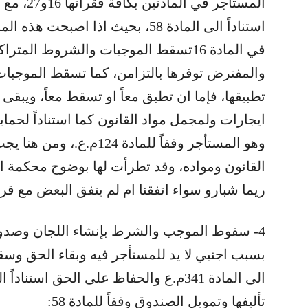
المستأجر ف
استناداً الى المادة 58، بحيث اذا 
في المادة 16تسقط الموجبات والشروط المت
ايجارات ولمجمل مواد القانون كما استناداً لح
وهو المستأجر وفقاً للمادة 
القانون ومواده، وقد تطرأت لها بوضوح محكمة اس
ريما شبارو سواء اتفقنا ام لم يتفق البعض مع قرار
4- سقوط الموجب والشرط بإنشاء اللجان وصدور قر
بسبب اجنبي لا يد للمستأجر فيه وبقاء الحق وسقو
تأليفها وتمويل الصندوق وفقاً للمادة 58: