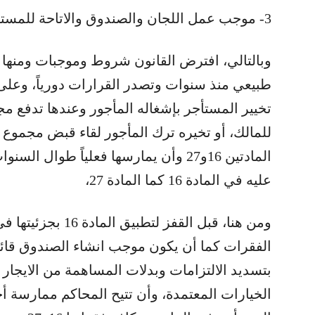
3- موجب عمل اللجان والصندوق والاتاحة للمستأجر ممارسة خياراته:
وبالتالي، افترض القانون شروط وموجبات ومنها 
طبيعي منذ سنوات وتصدر القرارات دورياً، وعلى 
تخيير المستأجر بإشغاله المأجور وعندها تدفع م
للمالك، أو تخيره ترك المأجور لقاء قبض مجموع
المادتين 16و27 وأن يمارسها فعلياً طوا
عليه في المادة 16 كما المادة 27،
الفقرات كما أن يكون موجب انشاء الصندوق قائم
بتسديد الالتزامات وبدلات المساهمة من الايجار
الخيارات المعتمدة، وأن تتيح المحاكم ممارسة أح