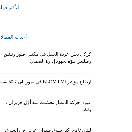
الأكثر قرا
أحدث المقالا
كركي يعلن عودة العمل في مكتبي صور وتبنين
وطليس ينوّه بجهود إدارة الضمان
ارتفاع مؤشر BLOM PMI في تموز إلى 50.7 نقطة
عبود: حركة المطار تحسّنت منذ أوّل حزيران..
ولكن
لبنان ثامن أكبر سوق طيران عربي في الشرق