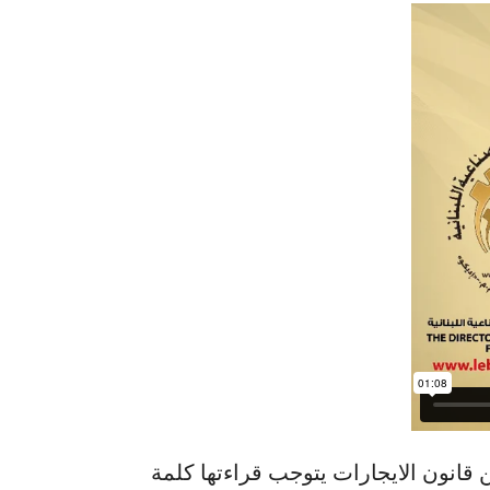
لمحامي أديب زخور أنه لفهم المادة 16 من قانون الايجارات يتوجب قراءتها كلمة