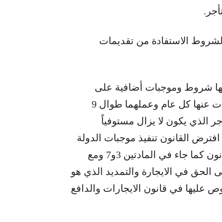
أجر.
ً لشروط الاستفادة من تقديمات
 لقراءتها، ومنها شروط وموجبات أضافية على
الدولة من تأليف اللجان والصندوق وصدور قرارات عنها كل عام وعملهما طوال 9
ر الذي يكون لا يزال مستوفياً
ترض القانون تنفيذ موجبات الدولة
بإنشاء وعمل اللجان مع الصندوق منذ صدور القانون كما جاء في المادتين 3و7 ومع
الحق في الايجارة والتمديد الذي هو
 المواد المنصوص عليها في قانون الايجارات والدافع