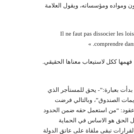
ون ومواده ومؤسساته، ويقول العلامة
« Il ne faut pas dissocier les
comprendre dans 
 فهمها ككل لاستيعاب معناها الحقيقي.
- الحفاظ على الحق: أن الفقرة 1 من المادة 16 بدأت بعبارة:”- يحق للمستأجر الذي
ديمات الصندوق”، وبالتالي فرضت
 ، وقد نصّت المادة 124 موجبات عقود: “من استعمل حقه ضمن الحدود
ال الحق هو الاساس في الحماية
قرارات تبقى ملقاة على عاتق الدولة