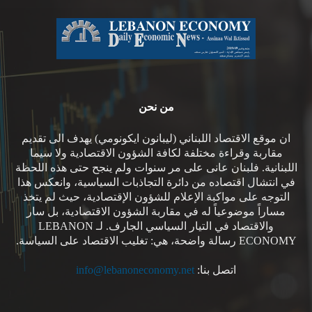
من نحن
ان موقع الاقتصاد اللبناني (ليبانون ايكونومي) يهدف الى تقديم
مقاربة وقراءة مختلفة لكافة الشؤون الاقتصادية ولا سيما
اللبنانية. فلبنان عانى على مر سنوات ولم ينجح حتى هذه اللحظة
في انتشال اقتصاده من دائرة التجاذبات السياسية، وانعكس هذا
التوجه على مواكبة الإعلام للشؤون الإقتصادية، حيث لم يتخذ
مساراً موضوعياً له في مقاربة الشؤون الاقتصادية، بل سار
والاقتصاد في التيار السياسي الجارف. لـ LEBANON
ECONOMY رسالة واضحة، هي: تغليب الاقتصاد على السياسة.
اتصل بنا:
info@lebanoneconomy.net