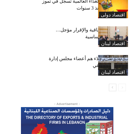
“الفاو”: أسعار الغذاء العالمية تسجل في تموز
أعلى مستوى منذ 3 سنوات
اقتصاد دولی
رسوم النفايات باقية والإقرار مؤجل…
واستثناء لمواد أساسية
اقتصاد لبنان
بعد 19 عاماً: هؤلاء هم أعضاء مجلس إدارة
الضمان الاجتماعي
اقتصاد لبنان
- Advertisement -