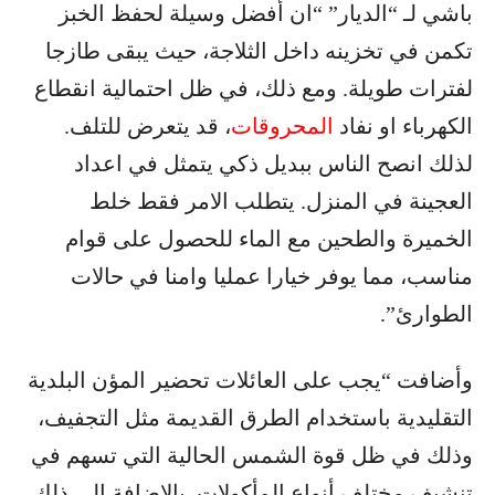
باشي لـ “الديار” “ان أفضل وسيلة لحفظ الخبز
تكمن في تخزينه داخل الثلاجة، حيث يبقى طازجا
لفترات طويلة. ومع ذلك، في ظل احتمالية انقطاع
الكهرباء او نفاد
المحروقات
، قد يتعرض للتلف.
لذلك انصح الناس ببديل ذكي يتمثل في اعداد
العجينة في المنزل. يتطلب الامر فقط خلط
الخميرة والطحين مع الماء للحصول على قوام
مناسب، مما يوفر خيارا عمليا وامنا في حالات
الطوارئ”.
وأضافت “يجب على العائلات تحضير المؤن البلدية
التقليدية باستخدام الطرق القديمة مثل التجفيف،
وذلك في ظل قوة الشمس الحالية التي تسهم في
تنشيف مختلف أنواع المأكولات. بالإضافة الى ذلك،