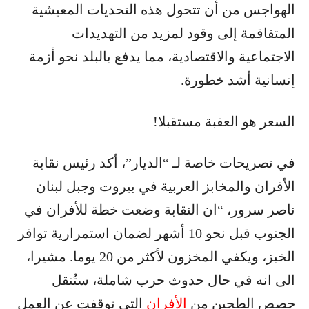
الهواجس من أن تتحول هذه التحديات المعيشية
المتفاقمة إلى وقود لمزيد من التهديدات
الاجتماعية والاقتصادية، مما يدفع بالبلد نحو أزمة
إنسانية أشد خطورة.
السعر هو العقبة مستقبلا!
في تصريحات خاصة لـ “الديار”، أكد رئيس نقابة
الأفران والمخابز العربية في بيروت وجبل لبنان
ناصر سرور، “ان النقابة وضعت خطة للأفران في
الجنوب قبل نحو 10 أشهر لضمان استمرارية توافر
الخبز، ويكفي المخزون لأكثر من 20 يوما. مشيرا،
الى انه في حال حدوث حرب شاملة، ستُنقل
حصص الطحين من
الأفران
التي توقفت عن العمل