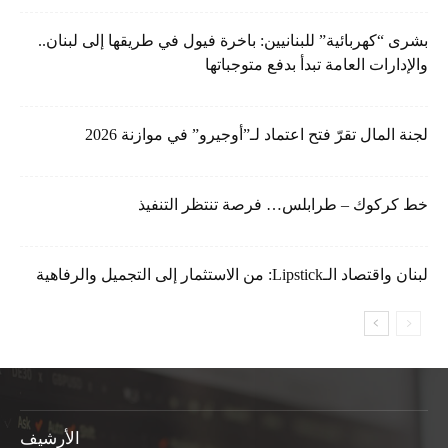
بشرى “كهربائية” للبنانيين: باخرة فيول في طريقها إلى لبنان..
والإدارات العامة تبدأ بدفع متوجباتها
لجنة المال تقرّ فتح اعتماد لـ”أوجيرو” في موازنة 2026
خط كركوك – طرابلس… فرصة تنتظر التنفيذ
لبنان واقتصاد الـLipstick: من الاستثمار إلى التجميل والرفاهية
الأرشيف