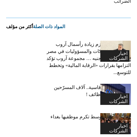
الضرائب
المواد ذات الصلة
أكثر من مؤلف
فاتح بكداش:نعتزم زيادة رأسمال آروب
لتأمينات الممتلكات والمسؤوليات في مصر
اخبار
الشركات
إلى 600 مليون جنيه … مجموعة آروب تؤكد
التزامها بقرارات «الرقابة المالية» وتخطط
للتوسع...
“ميتا”: قرارات قاسية.. آلاف المسرّحين
وتجميد آلاف الوظائف !
اخبار
الشركات
اكسا الشرق الاوسط تكرم موظفيها بغداء
احتفالا بالاعياد
اخبار
الشركات