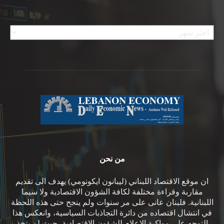
الأرشيف
من نحن
ان موقع الاقتصاد اللبناني (ليبانون ايكونومي) يهدف الى تقديم
مقاربة وقراءة مختلفة لكافة الشؤون الاقتصادية ولا سيما
اللبنانية. فلبنان عانى على مر سنوات ولم ينجح حتى هذه اللحظة
في انتشال اقتصاده من دائرة التجاذبات السياسية، وانعكس هذا
التوجه على مواكبة الإعلام للشؤون الإقتصادية، حيث لم يتخذ