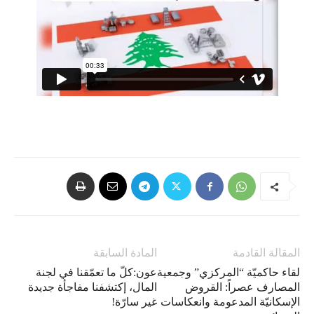
المقالة القادمة
المادة السابقة
لقاء حاكميّة “المركزي” وجمعية
عون:كلّ ما تعمّقنا في لجنة
المصارف عصراً: القروض
المال، إكتشفنا مفاجأة جديدة
الإسكانيّة المدعومة وانعكاسات
غير سارّة!