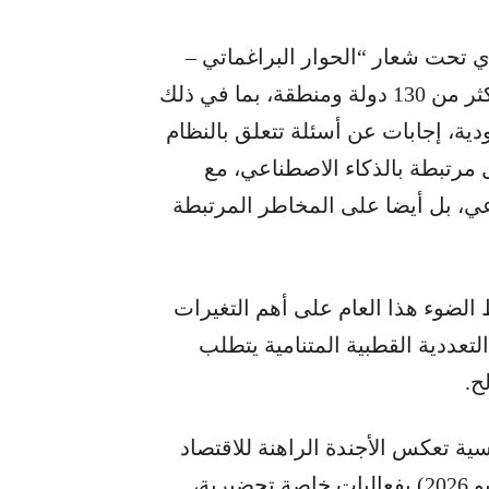
فترة من 3 إلى 6 يونيو الجاري تحت شعار “الحوار البراغماتي –
الطريق إلى مستقبل مستقر”. وسيبحث ممثلو أكثر من 130 دولة ومنطقة، بما في ذلك
ودية، إجابات عن أسئلة تتعلق بالنظام
 مرتبطة بالذكاء الاصطناعي، مع
عي، بل أيضا على المخاطر المرتبطة
الضوء هذا العام على أهم التغيرات
عددية القطبية المتنامية يتطلب
ح.
سية تعكس الأجندة الراهنة للاقتصاد
العالمي. وكما جرت العادة ينطلق المنتدى (3 يونيو 2026) بفعاليات خاصة تحضيرية،