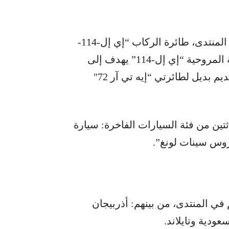
من بين المشاريع الجديدة التي سيتم عرضها في المنتدى، طائرة الركاب “إي إل-114-
300”. هذا الإصدار المحدث من الطائرة التوربينية المروحية “إي إل-114” يهدف إلى
استبدال الطائرة السوفيتية القديمة “أن-24” وتقديم بديل لطائرتي “إيه تي آر 72″
تين من فئة السيارات الفاخرة: سيارة
وس سينات لونغ”.
قة مشاركتهم في المنتدى، من بينهم: أذربيجان
عودية وتايلاند.