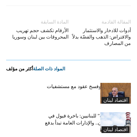
المقالة القادمة
المادة السابقة
أدوات للادخار والاستثمار
الأرقام تكشف حجم تهريب
والاقتراض: الذهب والفضّة بدلاً
المحروقات بين لبنان وسوريا
من المصارف
المواد ذات الصلة
أكثر من مؤلف
كركي: إنذارات وفسخ عقود مع مستشفيات
مخالفة
اقتصاد لبنان
بشرى “كهربائية” للبنانيين: باخرة فيول في
طريقها إلى لبنان.. والإدارات العامة تبدأ بدفع
اقتصاد لبنان
متوجباتها