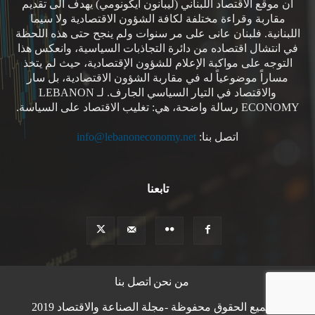
ان موقع الاقتصاد اللبناني (ليبانون ايكونومي) يهدف الى تقديم
مقاربة وقراءة مختلفة لكافة الشؤون الاقتصادية ولا سيما
اللبنانية. فلبنان عانى على مر سنوات ولم ينجح حتى هذه اللحظة
في انتشال اقتصاده من دائرة التجاذبات السياسية، وانعكس هذا
التوجه على مواكبة الإعلام للشؤون الإقتصادية، حيث لم يتخذ
مساراً موضوعياً له في مقاربة الشؤون الاقتصادية، بل سار
والاقتصاد في التيار السياسي الجارف. لـ LEBANON
ECONOMY رسالة واضحة، هي: تغليب الاقتصاد على السياسة.
اتصل بنا:
info@lebanoneconomy.net
تابعنا
من نحن
اتصل بنا
© جميع الحقوق محفوظة -مجلة الصناعة والاقتصاد 2019