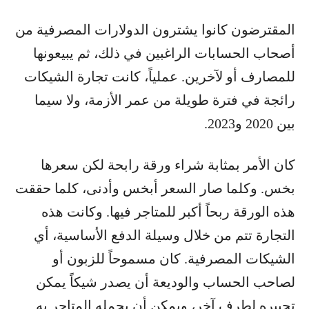
المقترضون كانوا يشترون الدولارات المصرفية من
أصحاب الحسابات الراغبين في ذلك، ثم يبيعونها
للمصارف أو لآخرين. عملياً، كانت تجارة الشيكات
رائجة في فترة طويلة من عمر الأزمة، ولا سيما
بين 2020 و2023.
كان الأمر بمثابة شراء ورقة رابحة لكن سعرها
بخس. وكلما صار السعر أبخس وأدنى، كلما حققت
هذه الورقة ربحاً أكبر للمتاجر فيها. وكانت هذه
التجارة تتم من خلال وسيلة الدفع الأساسية، أي
الشيكات المصرفية. كان مسموحاً للزبون أو
لصاحب الحساب والوديعة أن يصدر شيكاً يمكن
تجييره لطرف آخر، ويمكن أن يحمله المتاجر به