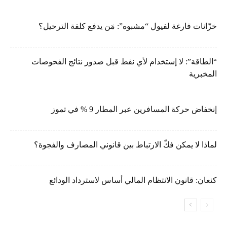
خزّانات فارغة لفيول “مشبوه”: مَن يدفع كلفة الترحيل؟
“الطاقة”: لا إستخدام لأي نفط قبل صدور نتائج الفحوصات
المخبرية
إنخفاض حركة المسافرين عبر المطار 9 % في تموز
لماذا لا يمكن فكّ الارتباط بين قانوني المصارف والفجوة؟
كنعان: قانون الانتظام المالي أساس لاسترداد الودائع