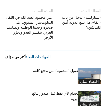
المقالة القادمة
المادة السابقة
«ستارلينك» تدخل من باب
علي محمود العبد الله في اللقاء
«ألفا»: هل تبيع الدولة أمن
الدبلوماسي السنوي: على
اللبنانيّين؟
صخرة وحدتنا الوطنية وتضامننا
العربي ينكسر العدو ونحرّر
الأرض
المواد ذات الصلة
أكثر من مؤلف
خزّانات فارغة لفيول “مشبوه”: مَن يدفع كلفة
الترحيل؟
اقتصاد لبنان
“الطاقة”: لا إستخدام لأي نفط قبل صدور نتائج
الفحوصات المخبرية
اقتصاد لبنان