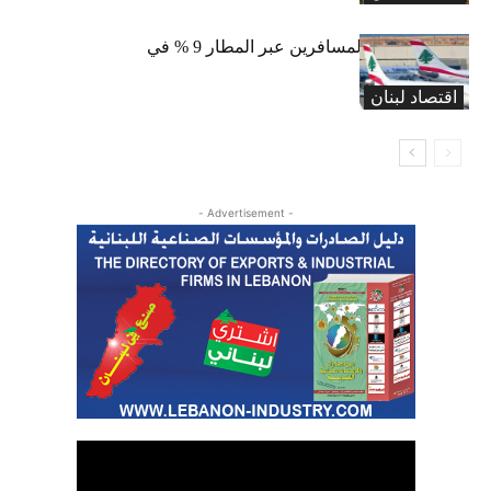
إنخفاض حركة المسافرين عبر المطار 9 % في
تموز
اقتصاد لبنان
- Advertisement -