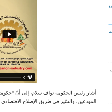
ءة
ت
ن
أشار رئيس الحكومة ​نواف سلام​، إلى أنّ “حكومتن
المودعين، والسّير في طريق ​الإصلاح الاقتصادي​ وا