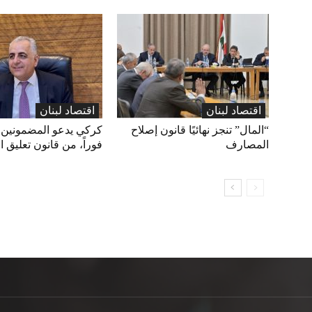
اقتصاد لبنان
اقتصاد لبنان
“المال” تنجز نهائيًا قانون إصلاح
كركي يدعو المضمونين ل
المصارف
فوراً، من قانون تعليق ا