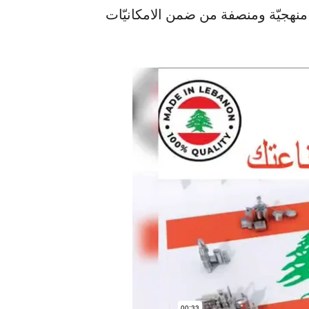
 منهجيّة ومنصفة من ضمن الامكانيّات