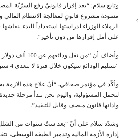
وتابع سلام: “بعد إقرار قانونيّ رفع السرّيّة المص
مسودة مشروع قانونٍ لمعالجة الانتظام المالي واس
ليارات
الزملاء الوزراء لدراستها استعداداً للبدء بنقاشها
على أمل إقرارها من دون تأخير”.
وأضاف أن “من تقل و
“تسليم الودائع سيكون خلال فترة لا تتعدى 4 سنوات”.
وأكّد في مؤتمر صحافي، “أنّ علاج هذه الازمة 
لتحمل المسؤولية، واليوم نحن نبدأ مرحلة جديدة 
واداتها قانون منصف وقابل للتنفيذ”.
وشدّد سلام على أنّ “بعد ستّ سنوات من الشلل 
إدارة الأزمة المالية وتدمير الطبقة الوسطى، نتق