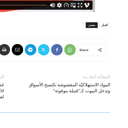
الديار
مصدر
Share
المقالة القادمة
الم
المواد الاستهلاكيّة المغشوشة تكتسح الأسواق
غض
وتدخل البيوت كـ”قنبلة موقوتة”
لط