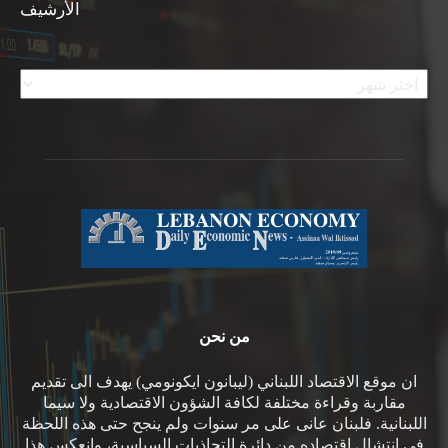
الأرشيف
الأرشيف
من نحن
ان موقع الاقتصاد اللبناني (ليبانون ايكونومي) يهدف الى تقديم
مقاربة وقراءة مختلفة لكافة الشؤون الاقتصادية ولا سيما
اللبنانية. فلبنان عانى على مر سنوات ولم ينجح حتى هذه اللحظة
في انتشال اقتصاده من دائرة التجاذبات السياسية، وانعكس هذا