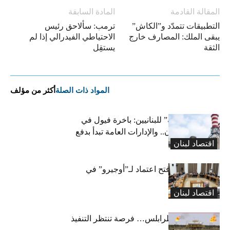
المقالة القادمة
المادة السابقة
التطبيقات تتمدّد و”الكاش”
ترمب: سألاحق رئيس
يبقى الملك: المصارف خارج
الاحتياطي الفيدرالي إذا لم
الثقة
يستقِل
المواد ذات الصلة
أكثر من مؤلف
بشرى “كهربائية” للبنانيين: باخرة فيول في
طريقها إلى لبنان.. والإدارات العامة تبدأ بدفع
اقتصاد لبنان
متوجباتها
لجنة المال تقرّ فتح اعتماد لـ”أوجيرو” في
موازنة 2026
اقتصاد لبنان
خط كركوك – طرابلس… فرصة تنتظر التنفيذ