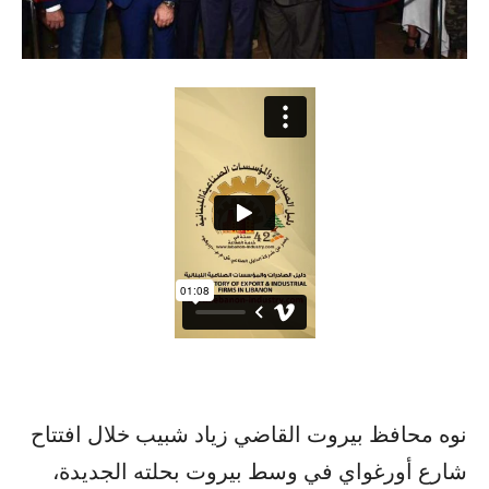
نوه ​محافظ​ ​بيروت​ ​القاضي زياد شبيب​ خلال افتتاح
شارع أورغواي في ​وسط بيروت​ بحلته ​الجديدة​،