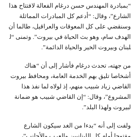
“بمبادرة المهندس حسن درغام الفعالة لافتتاح هذا
الشارع”، وقال: “أدعم كل المبادرات المماثلة
وسنقضي على كل المعوقات والعراقيل، طالما أن
الهدف سام، وهو بث ​الحياة​ في بيروت”. وتمنى “ل​
لبنان​ وبيروت الخير والحياة الدائمة”.
من جهته، تحدث درغام فأشار إلى أن “هناك
أشخاصا تليق بهم الخدمة العامة، ومحافظ بيروت
القاضي زياد شبيب منهم، إذ لولاه لما نفذ هذا
المشروع”، وقال: “إن القاضي شبيب هو ضمانة
لبيروت ولهذا البلد”.
ولفت إلى أنه “بدءا من الغد سيكون الشارع
مفتوحا أمام كل اللبنانيين والعرب والأجانب”،