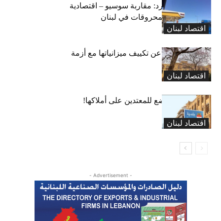
التضخم المستورد: مقاربة سوسيو – اقتصادية
لارتفاع أسعار المحروقات في لبنان
اقتصاد لبنان
البلديات عاجزة عن تكييف ميزانياتها مع أزمة
النزوح..لا أموال
اقتصاد لبنان
بلديّة بيروت تخضع للمعتدين على أملاكها!
اقتصاد لبنان
- Advertisement -