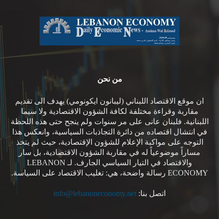
من نحن
ان موقع الاقتصاد اللبناني (ليبانون ايكونومي) يهدف الى تقديم
مقاربة وقراءة مختلفة لكافة الشؤون الاقتصادية ولا سيما
اللبنانية. فلبنان عانى على مر سنوات ولم ينجح حتى هذه اللحظة
في انتشال اقتصاده من دائرة التجاذبات السياسية، وانعكس هذا
التوجه على مواكبة الإعلام للشؤون الإقتصادية، حيث لم يتخذ
مساراً موضوعياً له في مقاربة الشؤون الاقتصادية، بل سار
والاقتصاد في التيار السياسي الجارف. لـ LEBANON
ECONOMY رسالة واضحة، هي: تغليب الاقتصاد على السياسة.
اتصل بنا:
info@lebanoneconomy.net