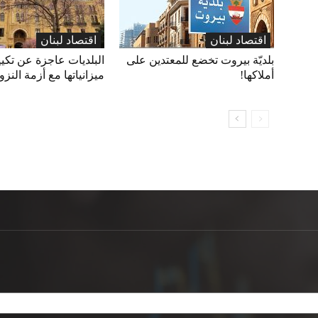
اقتصاد لبنان
اقتصاد لبنان
بلديّة بيروت تخضع للمعتدين على
البلديات عاجزة عن تكي
أملاكها!
ميزانياتها مع أزمة النزو