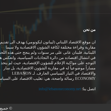
من نحن
ان موقع الاقتصاد اللبناني (ليبانون ايكونومي) يهدف الى تقديم
مقاربة وقراءة مختلفة لكافة الشؤون الاقتصادية ولا سيما
اللبنانية. فلبنان عانى على مر سنوات ولم ينجح حتى هذه اللح
في انتشال اقتصاده من دائرة التجاذبات السياسية، وانعكس هذ
التوجه على مواكبة الإعلام للشؤون الإقتصادية، حيث لم يتخذ
مساراً موضوعياً له في مقاربة الشؤون الاقتصادية، بل سار
والاقتصاد في التيار السياسي الجارف. لـ LEBANON
ECONOMY رسالة واضحة، هي: تغليب الاقتصاد على السياسة.
اتصل بنا:
info@lebanoneconomy.net
© جميع ا