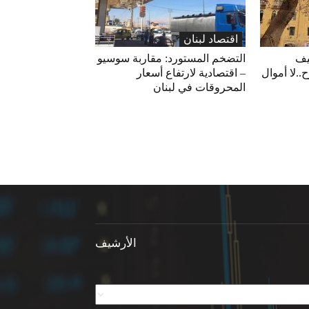
اقتصاد لبنان
يف
التضخم المستورد: مقاربة سوسيو
ح..لا أموال
– اقتصادية لارتفاع أسعار
المحروقات في لبنان
الأرشيف