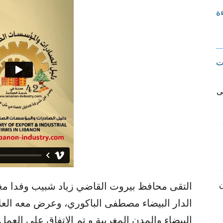
ءة
ت
ى
التقى محافظ بيروت ​القاضي زياد شبيب​ وفدا م
ن
الدار البيضاء​ مصطفى الباكوري، وعرض معه العلا
البيضاء والمدن المغربية و تم الاتفاق على العم