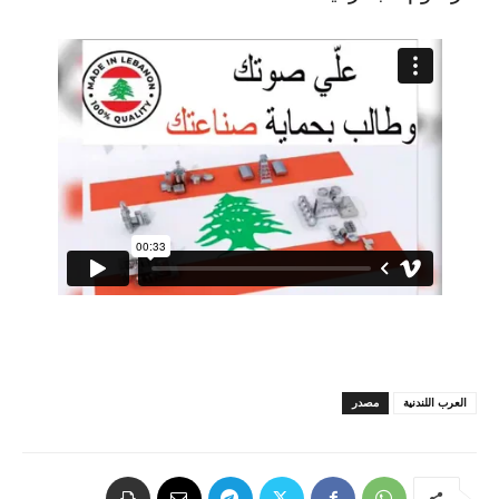
العرب اللندنية
مصدر