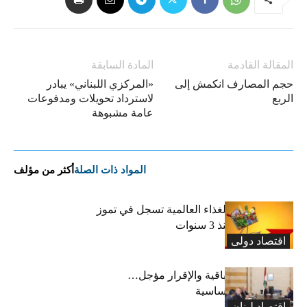
المقالة القادمة
المادة السابقة
حجم المصارف انكمش إلى
«المركزي اللبناني» يبادر
الربع
لاسترداد تحويلات ومدفوعات
عامة مشبوهة
المواد ذات الصلة
أكثر من مؤلف
“الفاو”: أسعار الغذاء العالمية تسجل في تموز
أعلى مستوى منذ 3 سنوات
اقتصاد دولی
رسوم النفايات باقية والإقرار مؤجل…
واستثناء لمواد أساسية
اقتصاد لبنان