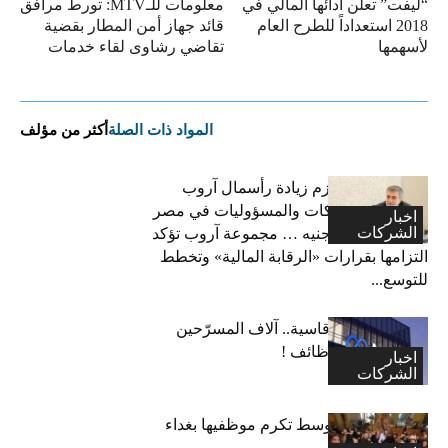
“ليفت” تعلن أدائها المالي في
معلومات للـMTV: تورط مرافق
2018 استعداداً للطرح العام
قائد جهاز أمن المطار بقضية
لأسهمها
تقاضي رشاوى لقاء خدمات
المواد ذات الصلة
أكثر من مؤلف
فاتح بكداش:نعتزم زيادة رأسمال آروب
لتأمينات الممتلكات والمسؤوليات في مصر
اخبار
الشركات
إلى 600 مليون جنيه … مجموعة آروب تؤكد
التزامها بقرارات «الرقابة المالية» وتخطط
للتوسع...
“ميتا”: قرارات قاسية.. آلاف المسرّحين
وتجميد آلاف الوظائف !
اخبار
الشركات
اكسا الشرق الاوسط تكرم موظفيها بغداء
احتفالا بالاعياد