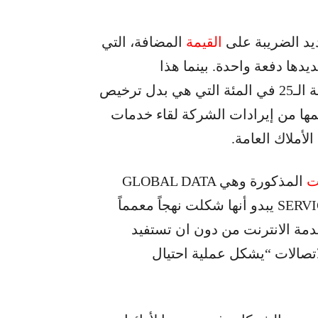
يد الضريبة على
القيمة
المضافة، التي
دها دفعة واحدة. بينما هذا
الاستحضار وفقاً لهيئة التشريع لا ينطبق على نسبة الـ25 في المئة التي هي بدل ترخيص
مها من إيرادات الشركة لقاء خدمات
لأملاك العامة.
ت
المذكورة وهي GLOBAL DATA
SERVICE, WAVES, CABLE ONE, PESCO TELECOM يبدو أنها شكلت نهجاً معمماً
دمة الانترنت من دون ان تستفيد
لاتصالات “يشكل عملية احتيال