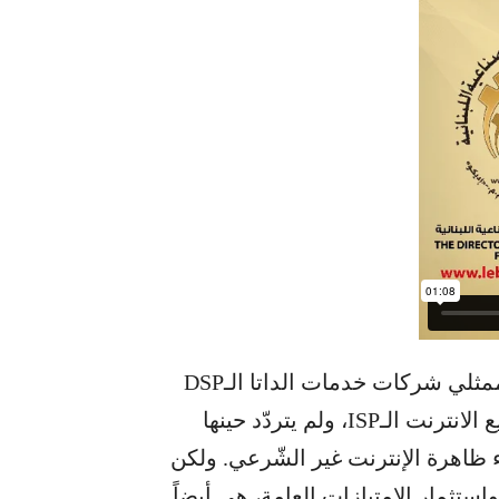
شارل الحاج مع ممثلي شركات خدمات الداتا الـDSP
جرى عرض أسس العلاقة معها ومع شركات توزيع الانترنت الـISP، ولم يتردّد حينها
اء ظاهرة الإنترنت غير الشّرعي. ولكن
ستثمار الامتيازات العامة، هي أيضاً