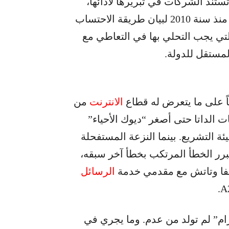
ستند الشركات في تبريرها لأدائها،
إلى ترخيص أبطل من قبل مجلس شورى الدولة منذ سنة 2010 لبيان طريقة الاحتساب
تي يجب التحلي بها في التعاطي مع
المستقل للدولة.
اً على ما يتعرض له قطاع
الانترنت
من
 الداتا حتى أصغر “ديوك الأحياء”
ئة التشريع. بينما النزعة المستفحلة
برر الخطأ المرتكب بخطأ آخر سبقه،
ألفا وتاتش مع مقدمي خدمة
الرسائل
ام” لم تولد من عدم. وما يجري في