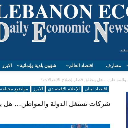
مصارف
اقتصاد العالم
شؤون بلدية وإنمائية
الابرز
Lebanon
والمواطن… هل ينطلق قطار إصلاح الاتصالات؟
اقتصاد لبنان
الإعلام الإقتصادي
الابرز
مواضيع مختلفة
شركات تستغل الدولة والمواطن… هل ين
Economy