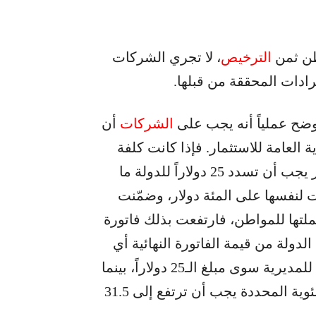
اطن ثمن
الترخيص
، لا تجري الشركات
رادات المحققة من قبلها.
وضح عملياً أنه يجب على
الشركات
أن
لمديرية العامة للاستثمار. فإذا كانت كلفة
الاشتراك التي تتلقاها من المشترك هي مئة دولار يجب أن تسدد 25 دولاراً للدولة ما
ا حافظت لنفسها على المئة دولار، وضمّنت
لتها للمواطن، فارتفعت بذلك فاتورة
ساب حصة الدولة من قيمة الفاتورة النهائية أي
الـ125 دولاراً، أصرت الشركات على أنها لن تدفع للمديرية سوى مبلغ الـ25 دولاراً، بينما
وفقاً لعرض وزارة المالية فإن الحصة بالنسبة المئوية المحددة يجب أن ترتفع إلى 31.5