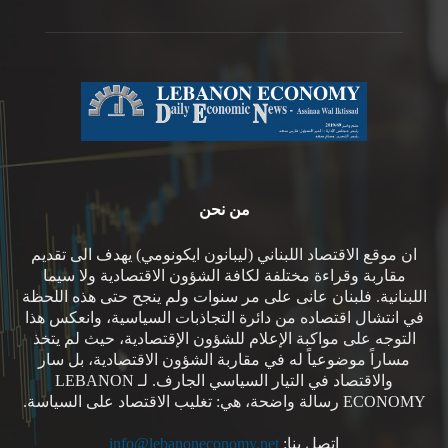
من نحن
ان موقع الاقتصاد اللبناني (ليبانون ايكونومي) يهدف الى تقديم
مقاربة وقراءة مختلفة لكافة الشؤون الاقتصادية ولا سيما
اللبنانية. فلبنان عانى على مر سنوات ولم ينجح حتى هذه اللحظة
في انتشال اقتصاده من دائرة التجاذبات السياسية، وانعكس هذا
التوجه على مواكبة الإعلام للشؤون الإقتصادية، حيث لم يتخذ
مساراً موضوعياً له في مقاربة الشؤون الاقتصادية، بل سار
والاقتصاد في التيار السياسي الجارف. لـ LEBANON
ECONOMY رسالة واضحة، هي: تغليب الاقتصاد على السياسة.
اتصل بنا:
info@lebanoneconomy.net