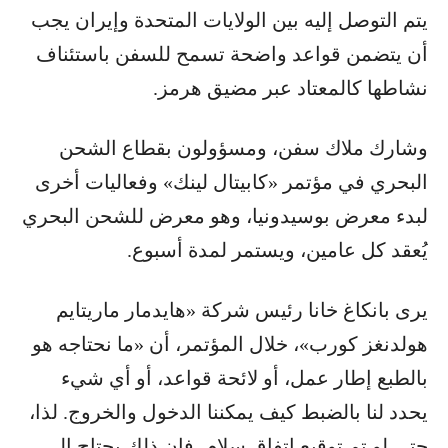
يتم التوصل إليه بين الولايات المتحدة وإيران يجب
أن يتضمن قواعد واضحة تسمح للسفن باستئناف
نشاطها كالمعتاد عبر مضيق هرمز.
وشارك ملاك سفن، ومسؤولون بقطاع الشحن
البحري في مؤتمر «كابيتال لينك» وفعاليات أخرى
لبدء معرض بوسيدونيا، وهو معرض للشحن البحري
يُعقد كل عامين، ويستمر لمدة أسبوع.
يرى بانكاغ خانا رئيس شركة «هايدمار ماريتايم
هولدنغز كورب»، خلال المؤتمر، أن «ما نحتاجه هو
بالطبع إطار عمل، أو لائحة قواعد، أو أي شيء
يحدد لنا بالضبط كيف يمكننا الدخول والخروج. لذا،
حتى لو تم توقيع اتفاق سلام، فإن ذلك يحتاج إلى