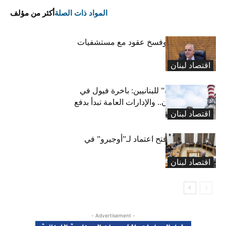
المواد ذات الصلة
أكثر من مؤلف
كركي: إنذارات وفسخ عقود مع مستشفيات
مخالفة
اقتصاد لبنان
بشرى “كهربائية” للبنانيين: باخرة فيول في
طريقها إلى لبنان.. والإدارات العامة تبدأ بدفع
اقتصاد لبنان
متوجباتها
لجنة المال تقرّ فتح اعتماد لـ”أوجيرو” في
موازنة 2026
اقتصاد لبنان
- Advertisement -