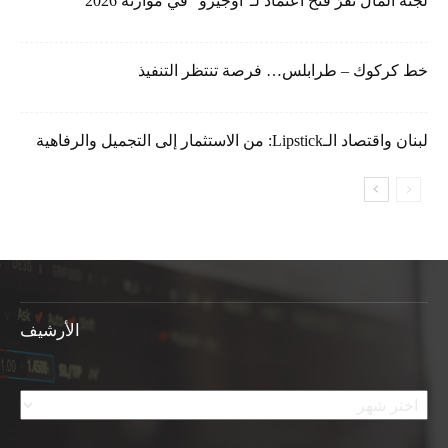
لجنة المال تقرّ فتح اعتماد لـ”أوجيرو” في موازنة 2026
خط كركوك – طرابلس… فرصة تنتظر التنفيذ
لبنان واقتصاد الـLipstick: من الاستثمار إلى التجميل والرفاهية
الأرشيف
الأرشيف