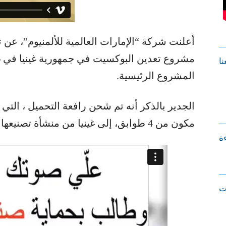
أعلنت شركة “الإمارات العالمية للألمنيوم”، ع
مشروع تعدين البوكسيت في جمهورية غينيا في 
نا
المشروع الرئيسية.
الجدير بالذكر أنه تم شحن رافعة التحميل ، التي
مكون من 4 طوابق، إلى غينيا من منشأة تصنيعها “ﺛﻳﺳﻳﻧﻛﺭﻭﺏ” في الهند.
ءة
ت