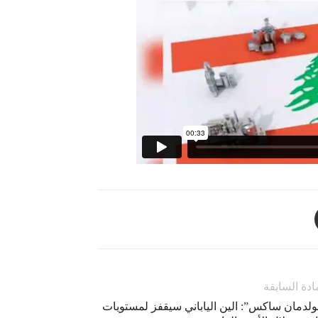
ادة السابقة
ولدمان ساكس”: الين الياباني سيقفز لمستويات