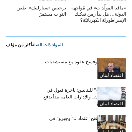
«مافيا المولّدات» في مّواجهة
ترخيص «ستارلينك»: طعن
الدولة… هل بدأ زمن تفكيك
النواب مستمرّ
الإمبراطوريّة الكهربائيّة؟
المواد ذات الصلة
أكثر من مؤلف
كركي: إنذارات وفسخ عقود مع مستشفيات
مخالفة
اقتصاد لبنان
بشرى “كهربائية” للبنانيين: باخرة فيول في
طريقها إلى لبنان.. والإدارات العامة تبدأ بدفع
اقتصاد لبنان
متوجباتها
لجنة المال تقرّ فتح اعتماد لـ”أوجيرو” في
موازنة 2026
اقتصاد لبنان