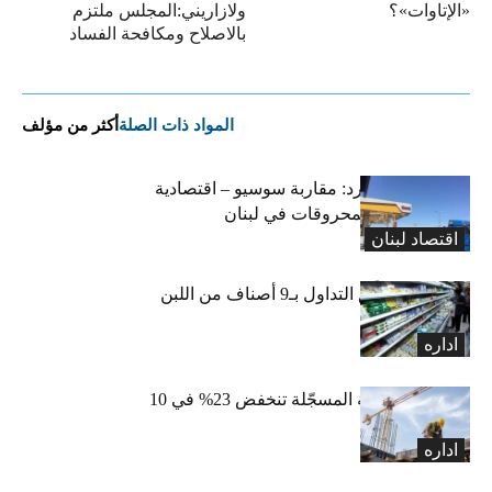
«الإتاوات»؟
ولازاريني:المجلس ملتزم
بالاصلاح ومكافحة الفساد
المواد ذات الصلة
أكثر من مؤلف
التضخم المستورد: مقاربة سوسيو – اقتصادية
لارتفاع أسعار المحروقات في لبنان
اقتصاد لبنان
«الاقتصاد» تعلّق التداول بـ9 أصناف من اللبن
واللبنة
اداره
الرخص العقارية المسجّلة تنخفض 23% في 10
أشهر
اداره