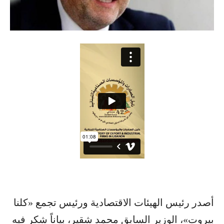
أصدر رئيس الهيئات الاقتصادية ورئيس تجمع «كلنا
بيروت»، الوزير السابق محمد شقير، بياناً شكر فيه