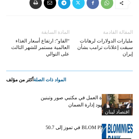
المقالة القادمة
المادة السابقة
مليارات الدولارات لرهانات
“الفاو”: ارتفاع أسعار الغذاء
سبقت إعلانات ترامب بشأن
العالمية مستمر للشهر الثالث
إيران
على التوالي
المواد ذات الصلة
أكثر من مؤلف
كركي يعلن عودة العمل في مكتبي صور وتبنين
وطليس ينوّه بجهود إدارة الضمان
اقتصاد لبنان
ارتفاع مؤشر BLOM PMI في تموز إلى 50.7
نقطة