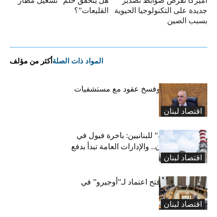
أميركا تفرض ضوابط تصدير
هل يتحقّق حلم “تشغيل مطار
جديدة على التكنولوجيا الحيوية
القليعات”؟
بسبب الصين
المواد ذات الصلة
أكثر من مؤلف
كركي: إنذارات وفسخ عقود مع مستشفيات
مخالفة
اقتصاد لبنان
بشرى “كهربائية” للبنانيين: باخرة فيول في
طريقها إلى لبنان.. والإدارات العامة تبدأ بدفع
اقتصاد لبنان
متوجباتها
لجنة المال تقرّ فتح اعتماد لـ”أوجيرو” في
موازنة 2026
اقتصاد لبنان