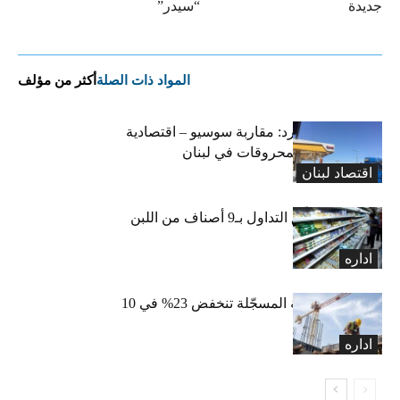
جديدة
“سيدر”
المواد ذات الصلة
أكثر من مؤلف
التضخم المستورد: مقاربة سوسيو – اقتصادية
لارتفاع أسعار المحروقات في لبنان
اقتصاد لبنان
«الاقتصاد» تعلّق التداول بـ9 أصناف من اللبن
واللبنة
اداره
الرخص العقارية المسجّلة تنخفض 23% في 10
أشهر
اداره