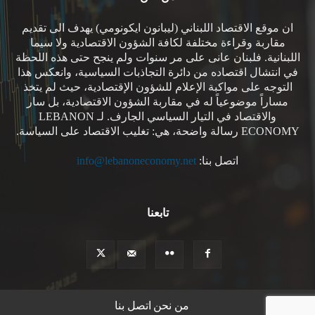
ان موقع الاقتصاد اللبناني (ليبانون ايكونومي) يهدف الى تقديم
مقاربة وقراءة مختلفة لكافة الشؤون الاقتصادية ولا سيما
اللبنانية. فلبنان عانى على مر سنوات ولم ينجح حتى هذه اللحظة
في انتشال اقتصاده من دائرة التجاذبات السياسية، وانعكس هذا
التوجه على مواكبة الإعلام للشؤون الإقتصادية، حيث لم يتخذ
مساراً موضوعياً له في مقاربة الشؤون الاقتصادية، بل سار
والاقتصاد في التيار السياسي الجارف. لـ LEBANON
ECONOMY رسالة واضحة، هي: تغليب الاقتصاد على السياسة.
اتصل بنا:
info@lebanoneconomy.net
تابعنا
من نحن
اتصل بنا