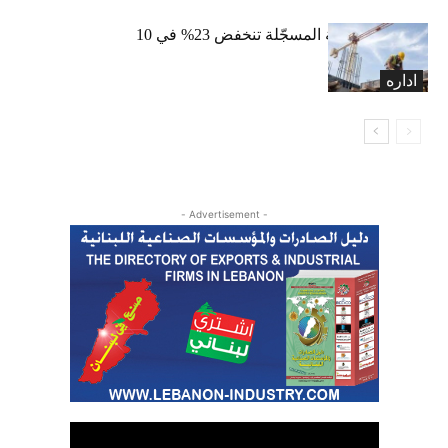
الرخص العقارية المسجّلة تنخفض 23% في 10
أشهر
اداره
- Advertisement -