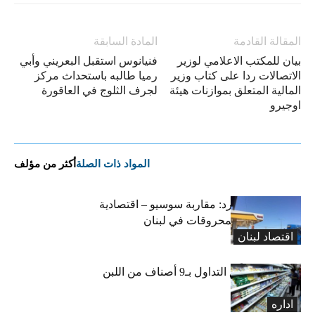
المقالة القادمة
المادة السابقة
بيان للمكتب الاعلامي لوزير
فنيانوس استقبل البعريني وأبي
الاتصالات ردا على كتاب وزير
رميا طالبه باستحداث مركز
المالية المتعلق بموازنات هيئة
لجرف الثلوج في العاقورة
اوجيرو
المواد ذات الصلة
أكثر من مؤلف
التضخم المستورد: مقاربة سوسيو – اقتصادية
لارتفاع أسعار المحروقات في لبنان
اقتصاد لبنان
«الاقتصاد» تعلّق التداول بـ9 أصناف من اللبن
واللبنة
اداره