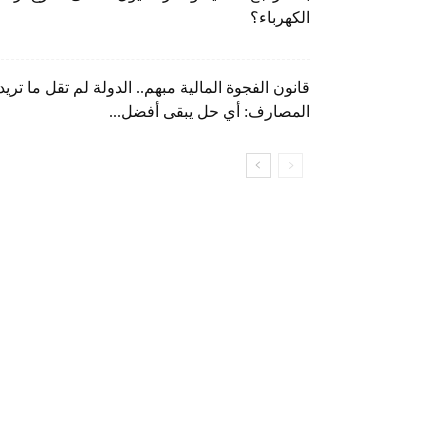
الكهرباء؟
قانون الفجوة المالية مبهم.. الدولة لم تقل ما تريد
المصارف: أي حل يبقى أفضل...