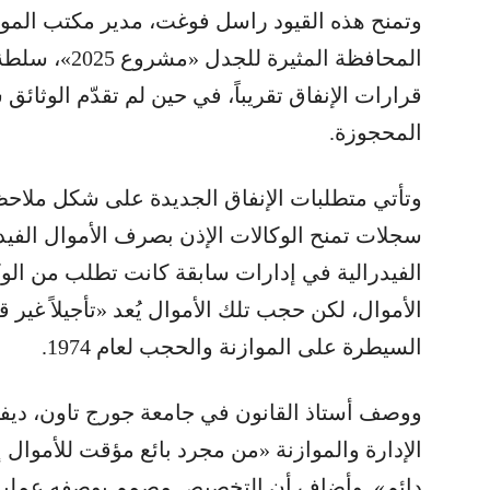
وتمنح هذه القيود راسل فوغت، مدير مكتب المو
المحافظة المثي
قرارات الإنفاق تقريباً، في حين لم تقدّم الوثائق س
المحجوزة.
وتأتي متطلبات الإنفاق الجديدة على شكل ملاح
سجلات تمنح الوكالات الإذن بصرف الأموال الفيدر
الفيدرالية في إدارات سابقة كانت تطلب من ال
الأموال، لكن حجب تلك الأموال يُعد «تأجيلاً غير 
السيطرة على الموازنة والحجب لعام 1974.
ووصف أستاذ القانون في جامعة جورج تاون، ديفيد
الإدارة والموازنة «من مجرد بائع مؤقت للأموا
دائم». وأضاف أن التخصيص مصمم بوصفه عملية ل