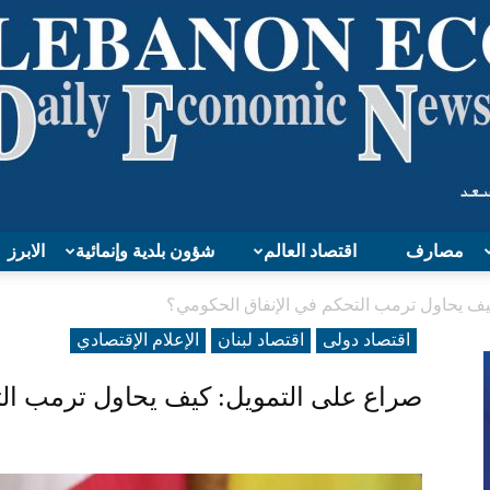
مصارف
اقتصاد العالم
شؤون بلدية وإنمائية
الابرز
Lebanon
يف يحاول ترمب التحكم في الإنفاق الحكومي؟
اقتصاد دولی
اقتصاد لبنان
الإعلام الإقتصادي
صراع على التمويل: كيف يحاول ترمب ال
Economy