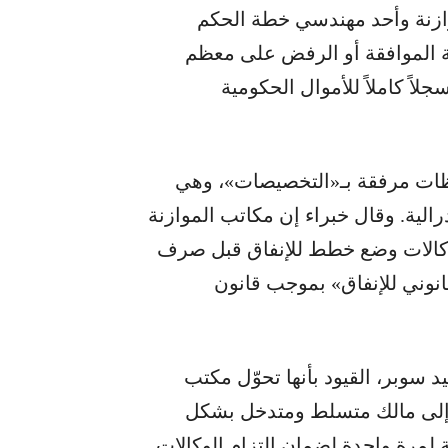
ازنة وأحد مهندسي خطة الحكم
رة للجدل «مشروع 2025»، سلطة الموافقة أو الرفض على معظم
جلاً كاملاً للأموال الحكومية
ظات مرفقة بـ«التخصيصات»، وهي
الية. وقال خبراء إن مكاتب الموازنة
وكالات وضع خطط للإنفاق قبل صرف
قانوني للإنفاق» بموجب قانون
 سوبر، القيود بأنها تحوّل مكتب
ل إلى مالك متسلط ومتدخل بشكل
مرة واحدة لضمان التزام الوكالات