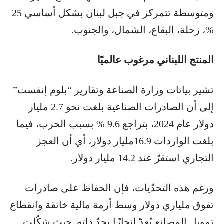
ومتوسطة تتمركز في جبل لبنان بشكل أساسي 25
%، زحلة، البقاع، الشمال، والجنوب.
المنتج اللبناني مرغوب عالميًا
تشير بيانات وزارة الصناعة وتقارير “بلوم إنفست”
إلى أن الصادرات الصناعية بلغت نحو 2.7 مليار
دولار عام 2024، بتراجع 9.6 % بسبب الحرب، فيما
بلغت الواردات 16.9مليار دولار، أي أن العجز
التجاري استقرّ عند 14.2 مليار دولار.
ورغم هذه التحدّيات، فإن الحفاظ على صادرات
تفوق ملياري دولار وسط أزمة مالية خانقة وانقطاع
تمويل المصانع يُعدّ إنجازًا بحدّ ذاته. حيث شكّلت