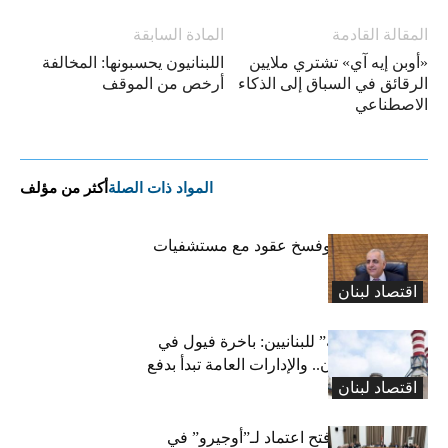
المقالة القادمة
المادة السابقة
«أوبن إيه آي» تشتري ملايين
اللبنانيون يحسبونها: المخالفة
الرقائق في السباق إلى الذكاء
أرخص من الموقف
الاصطناعي
المواد ذات الصلة
أكثر من مؤلف
كركي: إنذارات وفسخ عقود مع مستشفيات
مخالفة
اقتصاد لبنان
بشرى “كهربائية” للبنانيين: باخرة فيول في
طريقها إلى لبنان.. والإدارات العامة تبدأ بدفع
اقتصاد لبنان
متوجباتها
لجنة المال تقرّ فتح اعتماد لـ”أوجيرو” في