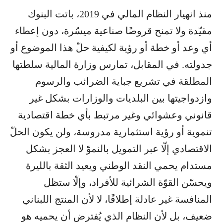
منذ انهيار النظام المالي في 2019، باتت البنوك
مقيّدة ولا تمنح قروضًا صناعية ميسّرة، دون إعطاء
أي وعد أو خطة أو رؤية لكيفية حلّ هذا الموضوع أو
جدولته. في المقابل، تمارس وزارة المالية سلطتها
المطلقة في تشريع جباية الضرائب والرسوم
وازدواجيتها بين البلديات والوزارات بشكل غير
قانوني وعشوائي وغير مرتبط بأي خطة اقتصادية
تنموية أو رؤية استثمارية مدروسة، ولن يكون الحلّ
الاقتصادي إلّا عبر التمويل بالنموّ لا العجز بشكل
مستدام يحمي النقد الوطني ويعيد الثقة بالليرة
ويحسّن القوّة الشرائية للأفراد، وإلّا ستظل
المنافسة غير عادلة إطلاقًا، لا لأن المنتج اللبناني
ضعيف، بل لأن النظام الذي يُفترض أن يحميه هو