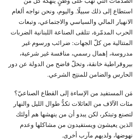
الصدمات التي تهبّ على وطنٍ ينهكه كلّ من
استطاع إلى ذلك سبيلًا. واليوم، ونحن نواجه ألغام
الانهيار المالي والسياسي والاجتماعي، وتبعات
الحرب المدمّرة، تتلقى الصناعة اللبنانية الضربات
المتتالية من كلّ الجهات: ضرائب ورسوم غير
مدروسة، إهمال رسمي، منافسة غير شرعية،
بيروقراطية خانقة، وتخلّ فاضح من الدولة عن دور
الحارس والضامن للمنتِج الشرعي.
مَن المستفيد من الإساءة إلى القطاع الصناعيّ؟
مئات الآلاف من العائلات تكدُّ طوال الليل والنهار
لتصنع وتبتكر، لكن يبدو أن من ينهشها هم أولئك
الذين يعيشون ويستفيدون من مشاكلها وعدم
نهوضها، ولديهم مآرب أخرى.