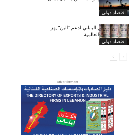
مضيق هرمز
اقتصاد دولی
التدخل الأميركي الياباني لدعم “الين” يهز
أسواق العملات العالمية
اقتصاد دولی
- Advertisement -