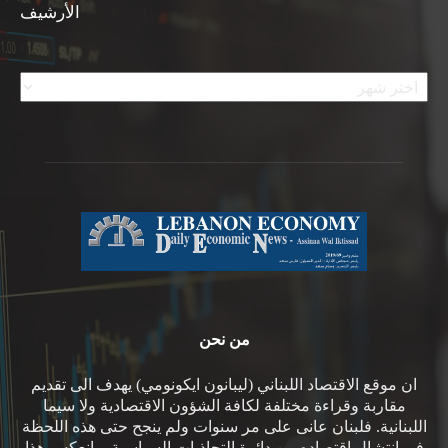
الأرشيف
الأرشيف
من نحن
ان موقع الاقتصاد اللبناني (ليبانون ايكونومي) يهدف الى تقديم
مقاربة وقراءة مختلفة لكافة الشؤون الاقتصادية ولا سيما
اللبنانية. فلبنان عانى على مر سنوات ولم ينجح حتى هذه اللحظة
في انتشال اقتصاده من دائرة التجاذبات السياسية، وانعكس هذا