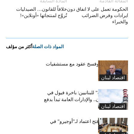
المقالة القادمة
المادة السابقة
الحكومة تعمل على لا انفاق دون
خلافاً للقانون… الصيدليات
ايرادات وفرض الضرائب
تُروِّج لمنتجاتها «أونلاين»!
والخبراء
المواد ذات الصلة
أكثر من مؤلف
كركي: إنذارات وفسخ عقود مع مستشفيات
مخالفة
اقتصاد لبنان
بشرى “كهربائية” للبنانيين: باخرة فيول في
طريقها إلى لبنان.. والإدارات العامة تبدأ بدفع
اقتصاد لبنان
متوجباتها
لجنة المال تقرّ فتح اعتماد لـ”أوجيرو” في
موازنة 2026