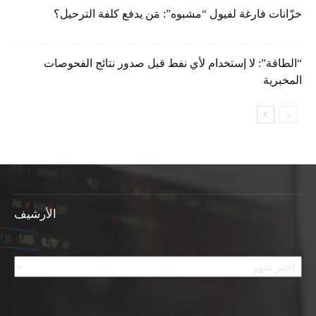
خزّانات فارغة لفيول “مشبوه”: مَن يدفع كلفة الترحيل؟
“الطاقة”: لا إستخدام لأي نفط قبل صدور نتائج الفحوصات
المخبرية
الأرشيف
الأرشيف