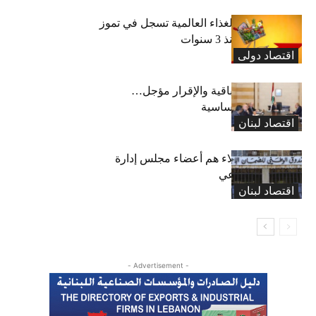
“الفاو”: أسعار الغذاء العالمية تسجل في تموز
أعلى مستوى منذ 3 سنوات
اقتصاد دولی
رسوم النفايات باقية والإقرار مؤجل…
واستثناء لمواد أساسية
اقتصاد لبنان
بعد 19 عاماً: هؤلاء هم أعضاء مجلس إدارة
الضمان الاجتماعي
اقتصاد لبنان
- Advertisement -