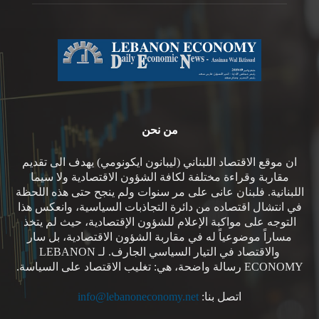
من نحن
ان موقع الاقتصاد اللبناني (ليبانون ايكونومي) يهدف الى تقديم
مقاربة وقراءة مختلفة لكافة الشؤون الاقتصادية ولا سيما
اللبنانية. فلبنان عانى على مر سنوات ولم ينجح حتى هذه اللحظة
في انتشال اقتصاده من دائرة التجاذبات السياسية، وانعكس هذا
التوجه على مواكبة الإعلام للشؤون الإقتصادية، حيث لم يتخذ
مساراً موضوعياً له في مقاربة الشؤون الاقتصادية، بل سار
والاقتصاد في التيار السياسي الجارف. لـ LEBANON
ECONOMY رسالة واضحة، هي: تغليب الاقتصاد على السياسة.
اتصل بنا:
info@lebanoneconomy.net