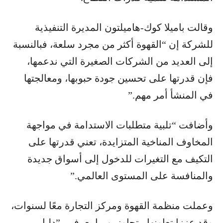
وقالت باميلا كوك-هاميلتون المديرة التنفيذية
للشركة إن “القهوة أكثر من مجرد سلعة، فبالنسبة
إلى العديد من الشركات الصغيرة التي ندعمها،
فإن قدرتها على تحسين جودة حبوبها، ومعالجتها
في المنشأ أمر مهم.”
وأضافت “تلبية متطلبات الاستدامة في مواجهة
المخاوف المناخية المتزايدة، تعني قدرتها على
التكيف مع التغيرات للدخول إلى أسواق جديدة
والمنافسة على المستوى العالمي.”
وعملت منظمة القهوة ومركز التجارة معًا لسنوات،
وقد عززا تعاونها متجاوزين ما يعرف بـ”دليل