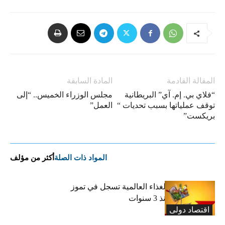
المقالة القادمة
المادة السابقة
“فلاي بي. إم. آي” البريطانية
مجلس الوزراء الخميس.. “إلى
توقف عملياتها بسبب تحديات “​
العمل”
بريكست​”
المواد ذات الصلة
أكثر من مؤلف
“الفاو”: أسعار الغذاء العالمية تسجل في تموز
أعلى مستوى منذ 3 سنوات
اقتصاد دولی