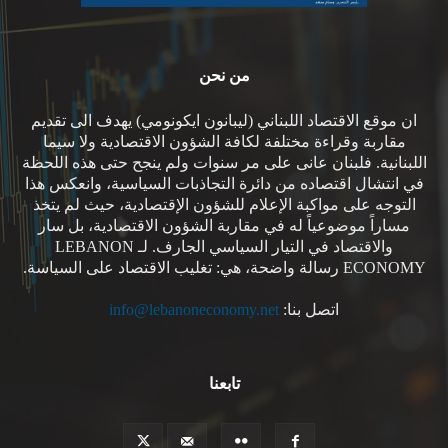
من نحن
ان موقع الاقتصاد اللبناني (ليبانون ايكونومي) يهدف الى تقديم
مقاربة وقراءة مختلفة لكافة الشؤون الاقتصادية ولا سيما
اللبنانية. فلبنان عانى على مر سنوات ولم ينجح حتى هذه اللحظة
في انتشال اقتصاده من دائرة التجاذبات السياسية، وانعكس هذا
التوجه على مواكبة الإعلام للشؤون الإقتصادية، حيث لم يتخذ
مساراً موضوعياً له في مقاربة الشؤون الاقتصادية، بل سار
والاقتصاد في التيار السياسي الجارف. لـ LEBANON
ECONOMY رسالة واضحة، هي: تغليب الاقتصاد على السياسة.
اتصل بنا:
info@lebanoneconomy.net
تابعنا