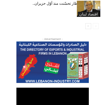
عبود: حركة المطار تحسّنت منذ أوّل حزيران..
ولكن
اقتصاد لبنان
- Advertisement -