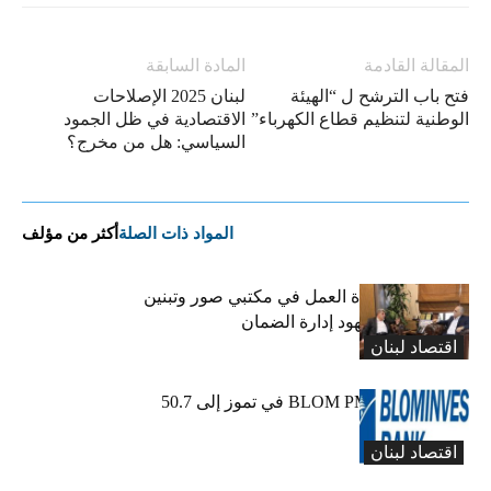
المقالة القادمة
المادة السابقة
فتح باب الترشح ل “الهيئة
لبنان 2025 الإصلاحات
الوطنية لتنظيم قطاع الكهرباء”
الاقتصادية في ظل الجمود
السياسي: هل من مخرج؟
المواد ذات الصلة
أكثر من مؤلف
كركي يعلن عودة العمل في مكتبي صور وتبنين
وطليس ينوّه بجهود إدارة الضمان
اقتصاد لبنان
ارتفاع مؤشر BLOM PMI في تموز إلى 50.7
نقطة
اقتصاد لبنان