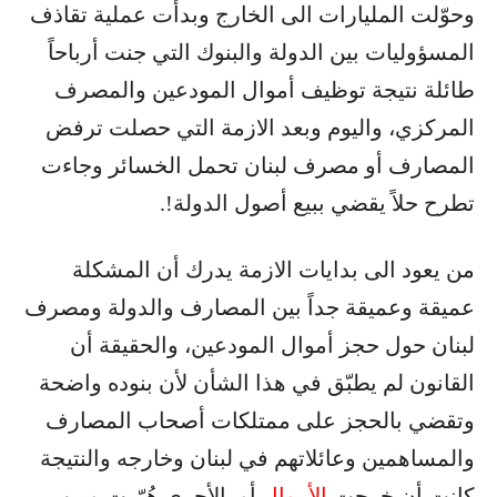
وحوّلت المليارات الى الخارج وبدأت عملية تقاذف
المسؤوليات بين الدولة والبنوك التي جنت أرباحاً
طائلة نتيجة توظيف أموال المودعين والمصرف
المركزي، واليوم وبعد الازمة التي حصلت ترفض
المصارف أو مصرف لبنان تحمل الخسائر وجاءت
تطرح حلاً يقضي ببيع أصول الدولة!.
من يعود الى بدايات الازمة يدرك أن المشكلة
عميقة وعميقة جداً بين المصارف والدولة ومصرف
لبنان حول حجز أموال المودعين، والحقيقة أن
القانون لم يطبّق في هذا الشأن لأن بنوده واضحة
وتقضي بالحجز على ممتلكات أصحاب المصارف
والمساهمين وعائلاتهم في لبنان وخارجه والنتيجة
كانت أن خرجت
الأموال
أو بالأحرى هُرّبت ومن