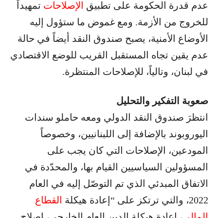
عدم قدرة الحكومة على تطبيق
الإصلاحات
تمهيداً
للخروج من الأزمة. ومع غموض ما ستؤول إليه
الأوضاع الأمنية، يصبح صندوق النقد أيضاً في حالة
عدم يقين تجاه المستقبل القريب للوضع الاقتصادي
في لبنان، وتالياً، للإصلاحات المنتظرة.
صعوبة التفكير والتحليل
انتظرَ صندوق النقد الدولي ومعه حاملو سندات
اليوروبوند بالإضافة إلى اللبنانيين، وخصوصاً
المودعين، الإصلاحات التي كان يجب على
المسؤولين السياسيين القيام بها، والمحدّدة في
الاتفاق المبدئي الذي تم التوصّل إليه في العام
2022، والتي ترتكز على “إعادة هيكلة
القطاع
المالي
، إعادة هيكلة الدين العام الخارجي، إصلاح