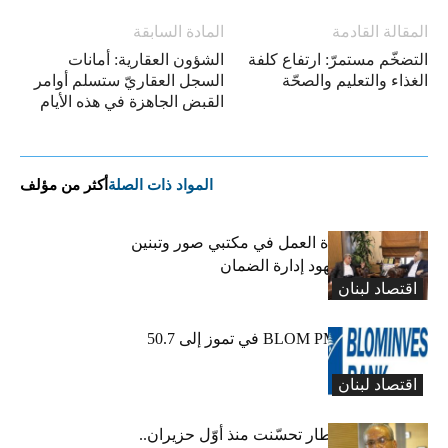
المقالة القادمة
المادة السابقة
التضخّم مستمرّ: ارتفاع كلفة
الشؤون العقارية: أمانات
الغذاء والتعليم والصحّة
السجل العقاريّ ستسلم أوامر
القبض الجاهزة في هذه الأيام
المواد ذات الصلة
أكثر من مؤلف
كركي يعلن عودة العمل في مكتبي صور وتبنين
وطليس ينوّه بجهود إدارة الضمان
اقتصاد لبنان
ارتفاع مؤشر BLOM PMI في تموز إلى 50.7
نقطة
اقتصاد لبنان
عبود: حركة المطار تحسّنت منذ أوّل حزيران..