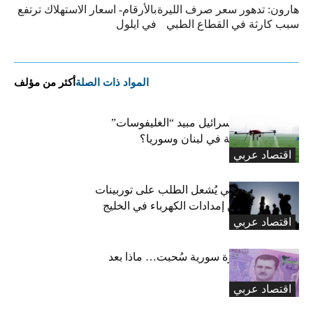
هارون: تدهور سعر صرف الليرة
بالأرقام- اسعار الاستهلاك ترتفع
سبب كارثة في القطاع الطبي
في ايلول
المواد ذات الصلة
أكثر من مؤلف
هل استخدمت إسرائيل مبيد “الغليفوسات”
للإضرار بالزراعة في لبنان وسوريا؟
اقتصاد عربي
صراع جيوسياسي يُشعل الطلب على توربينات
الغاز لتعزيز أمن إمدادات الكهرباء في الخليج
اقتصاد عربي
33.6 تريليون ليرة سورية سُحبت… ماذا بعد
انتهاء المهلة؟
اقتصاد عربي