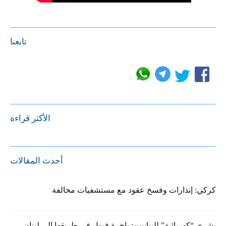
تابعنا
الأكثر قراءة
أحدث المقالات
كركي: إنذارات وفسخ عقود مع مستشفيات مخالفة
بشرى “كهربائية” للبنانيين: باخرة فيول في طريقها إلى لبنان..