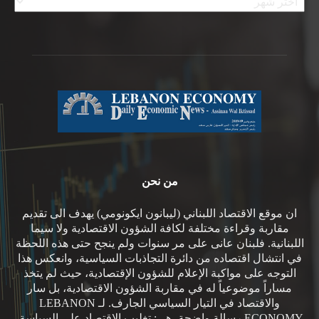
من نحن
ان موقع الاقتصاد اللبناني (ليبانون ايكونومي) يهدف الى تقديم
مقاربة وقراءة مختلفة لكافة الشؤون الاقتصادية ولا سيما
اللبنانية. فلبنان عانى على مر سنوات ولم ينجح حتى هذه اللحظة
في انتشال اقتصاده من دائرة التجاذبات السياسية، وانعكس هذا
التوجه على مواكبة الإعلام للشؤون الإقتصادية، حيث لم يتخذ
مساراً موضوعياً له في مقاربة الشؤون الاقتصادية، بل سار
والاقتصاد في التيار السياسي الجارف. لـ LEBANON
ECONOMY رسالة واضحة، هي: تغليب الاقتصاد على السياسة.