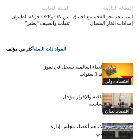
المقالة القادمة
المادة السابقة
آسيا تتجه نحو الفحم مع اختناق
بين ON وOFF حركة الطيران
إمدادات الغاز المسال
تتقلّب والصيف “يطير”
المواد ذات الصلة
أكثر من مؤلف
“الفاو”: أسعار الغذاء العالمية تسجل في تموز
أعلى مستوى منذ 3 سنوات
اقتصاد دولی
رسوم النفايات باقية والإقرار مؤجل…
واستثناء لمواد أساسية
اقتصاد لبنان
بعد 19 عاماً: هؤلاء هم أعضاء مجلس إدارة
الضمان الاجتماعي