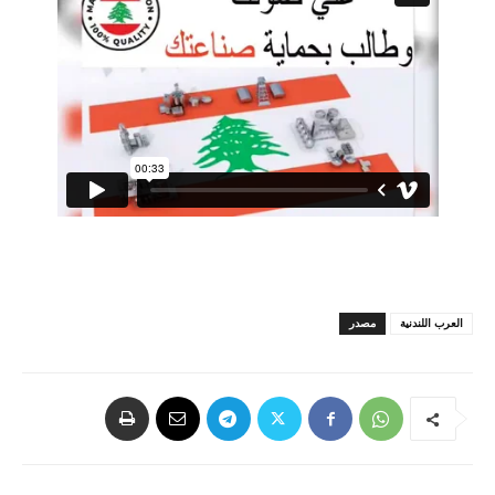
العرب اللندنية
مصدر