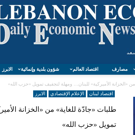
مصارف
اقتصاد العالم
شؤون بلدية وإنمائية
الابرز
Lebanon
 من «الخزانة الأميركية» للبنان… ومهلة لتجفيف تمويل «حزب الله»
اقتصاد لبنان
الإعلام الإقتصادي
الابرز
طلبات «جادّة للغاية» من «الخزانة الأمي
Economy
تمويل «حزب الله»