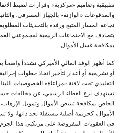
تطبيقية وتعاميم «مركزية» وقرارات لضبط الانف
والمدفوعات «الوازنة» بالجهاز المصرفي. والثاني
نجاعة المسار المتبع ورفده بالتحديثات المطلوبة 
يتصادف مع الاجتماعات الربيعية لمجموعتي العمل ا
بمكافحة غسل الأموال.
كما أظهر الوفد المالي الأميركي تشدداً واضحاً 
أو تشريعية أو أعذار لتأخير اتخاذ خطوات إجرائي
التقليدي تحت لافتة «مراعاة» الخصوصيات اللبناني
الخاص بمكافحة تبييض الأموال وتمويل الإرهاب،
الأموال، كجريمة أصلية مستقلة بحد ذاتها، ولا تس
في العقوبات المفروضة على مرتكبي هذا الجرم».