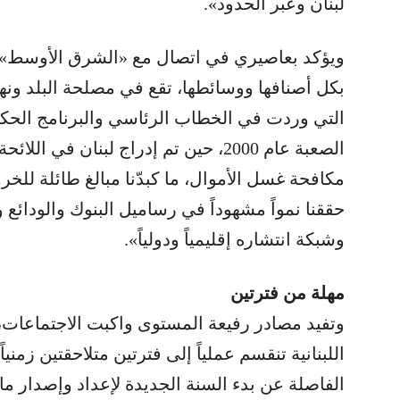
لبنان وعبر الحدود».
ويؤكد بعاصيري في اتصال مع «الشرق الأوسط»، 
بكل أصنافها ووسائطها، تقع في مصلحة البلد ون
التي وردت في الخطاب الرئاسي والبرنامج الحكو
الصعبة عام 2000، حين تم إدراج لبنان ف
مكافحة غسل الأموال، ما كبدّنا مبالغ طائلة للخروج
حققنا نمواً مشهوداً في رساميل البنوك والودائ
وشبكة انتشاره إقليمياً ودولياً».
مهلة من فترتين
وتفيد مصادر رفيعة المستوى واكبت الاجتماعات، 
اللبنانية تنقسم عملياً إلى فترتين متلاحقتين زمنيا
الفاصلة عن بدء السنة الجديدة لإعداد وإصدار ما