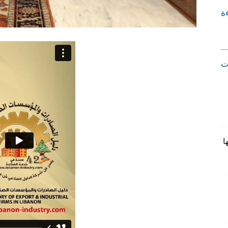
ءة
ت
ا