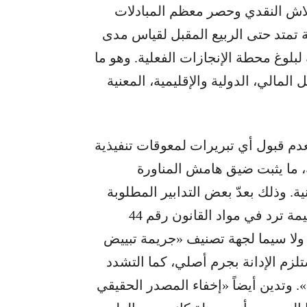
لاش النقدي وحصر معظم المبادلات
ة تمتد حتى الربيع المقبل لقياس مدى
لبلوغ محطة الإنجازات الفعلية. وهو ما
لمالي، الدولية والإقليمية، المعنية
بعدم قبول أي تبريرات لمعوقات تنفيذية
ة، ما يثبت ضيق هامش المناورة
ة. وذلك بعدّ بعض التدابير المطلوبة
تستهدف نزع الغطاء الرسمي، عن مخالفات جسيمة ترد في مواد القانون رقم 44
 ولا سيما لجهة تصنيف «جريمة تبييض
تلزم الإدانة بجرم أصلي، كما التشدد
 وتدين أيضاً «إخفاء المصدر الحقيقي