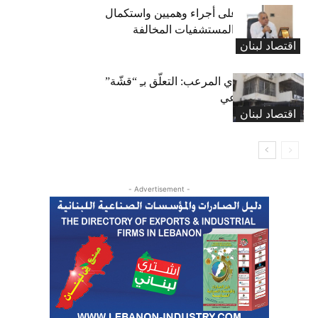
كركي: الادّعاء على أجراء وهميين واستكمال
الإجراءات بحق المستشفيات المخالفة
اقتصاد لبنان
المعاش التقاعدي المرعب: التعلّق بـِ “قشّة”
الضمان الاجتماعي
اقتصاد لبنان
- Advertisement -