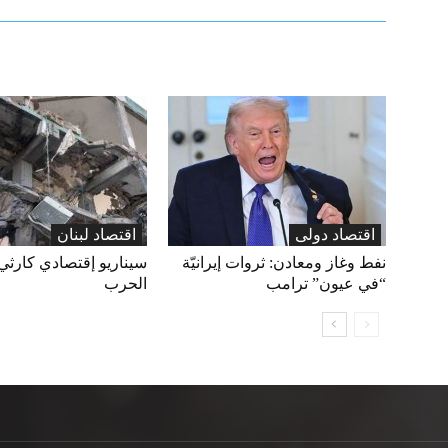
اقتصاد دولی
اقتصاد لبنان
نفط وغاز ومعادن: ثروات إيرانيّة
سيناريو إقتصادي كارثي
“في عيون” ترامب
الحرب