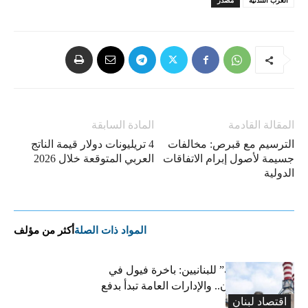
العرب اللندنية
مصدر
المقالة القادمة
المادة السابقة
الترسيم مع قبرص: مخالفات
4 تريليونات دولار قيمة الناتج
جسيمة لأصول إبرام الاتفاقات
العربي المتوقعة خلال 2026
الدولية
المواد ذات الصلة
أكثر من مؤلف
بشرى “كهربائية” للبنانيين: باخرة فيول في
طريقها إلى لبنان.. والإدارات العامة تبدأ بدفع
اقتصاد لبنان
متوجباتها