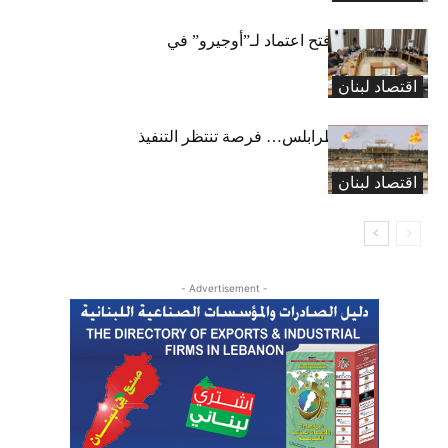
لجنة المال تقرّ فتح اعتماد لـ”أوجيرو” في
موازنة 2026
اقتصاد لبنان
خط كركوك – طرابلس… فرصة تنتظر التنفيذ
اقتصاد لبنان
- Advertisement -