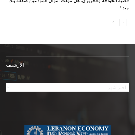
قضية الخواجة والحريري: هل مولّت أموال المودعين صفقة بنك
ميد؟
الأرشيف
الأرشيف