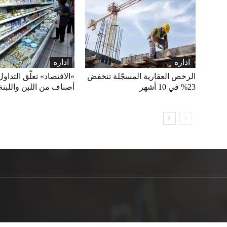
اداره
اداره
الرخص العقارية المسجّلة تنخفض
23% في 10 أشهر
أصناف من اللبن واللبنة