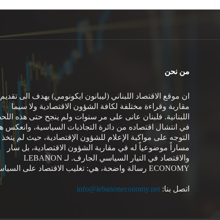
من نحن
ان موقع الاقتصاد اللبناني (ليبانون ايكونومي) يهدف الى تقديم
مقاربة وقراءة مختلفة لكافة الشؤون الاقتصادية ولا سيما
اللبنانية. فلبنان عانى على مر سنوات ولم ينجح حتى هذه اللح
في انتشال اقتصاده من دائرة التجاذبات السياسية، وانعكس هذ
التوجه على مواكبة الإعلام للشؤون الإقتصادية، حيث لم يتخذ
مساراً موضوعياً له في مقاربة الشؤون الاقتصادية، بل سار
والاقتصاد في التيار السياسي الجارف. لـ LEBANON
ECONOMY رسالة واضحة، هي: تغليب الاقتصاد على السياسة.
اتصل بنا:
info@lebanoneconomy.net