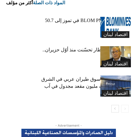
المواد ذات الصلة
أكثر من مؤلف
ارتفاع مؤشر BLOM PMI في تموز إلى 50.7
نقطة
اقتصاد لبنان
عبود: حركة المطار تحسّنت منذ أوّل حزيران..
ولكن
اقتصاد لبنان
لبنان ثامن أكبر سوق طيران عربي في الشرق
الأوسط… نصف مليون مقعد مجدول في آب
اقتصاد لبنان
(انفوغراف)
- Advertisement -